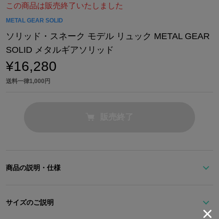
この商品は販売終了いたしました
METAL GEAR SOLID
ソリッド・スネーク モデル リュック METAL GEAR
SOLID メタルギアソリッド
¥16,280
送料一律1,000円
販売終了
商品の説明・仕様
ソリッド・スネークをイメージした、グレー×イエローのリュッ
ク。
サイズのご説明
多くのポケットは利便性のほか、スネークの鍛え抜かれた無駄のな