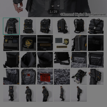
1
/
29