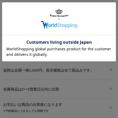
い身体と筋肉を表現しています。
ストラップ最
「FOX HOUND」ロゴ、単独で任務をこなすスネークをイメージし
高さ
幅
奥行
重さ
画像はサンプルです。実際の商品とは一部異なる場合がございます。予めご了承く
長
ださい。
た「ONE MAN ARMY」の文字、「スニーキングスーツ」とあの
「漢字」を組み合わせた、取り外し可能なワッペン全3種が付属。
48cm
30cm
27cm
1370g
84cm
©Konami Digital Entertainment
フロントのベルクロ仕様ポケットにて自分好みに装備することが可
※着用モデル身長：180cm
能です。
ショルダーベルトやY字ストラップは「スニーキングスーツ」をイ
サイズガイドページはこちら
メージした仕様になっています。
Shopping Guide
ファスナー引手にはトレードマークである「バンダナ」から着想を
👉
お買い物で困った時はこちらをチェック
得たテープに「MUGEN」の文字と「発見マーク」のモチーフをプ
リント。
背中とショルダーベルトは通気性の良いメッシュ仕様になってお
送料は全国一律1,000円。表示価格は全て税込みです。
り、デザイン性と実用性を兼ね備えています。
内装は武器装備や「レーション」「ダンボール」「！」のシルエッ
トを迷彩柄にアレンジしたSuperGroupiesオリジナルテキスタイ
ル。
在庫商品は2〜4営業日以内に出荷
収納スペースが4箇所あり、内装にも多数のポケット付き。普段使
いとしてはもちろん、山登りなどが必要な任務用にもオススメ。
お支払いは商品の出荷後になります
予約商品につきましても同様です
原産国／ 中国
素材／ 本体：ポリエステル、合成皮革 裏地：ポリエステル 金具：鉄、亜鉛