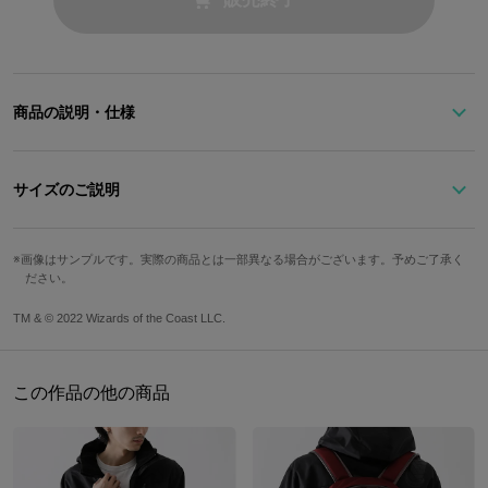
商品の説明・仕様
火や稲妻、情熱を具現化した赤マナをイメージしたクロノグラフの
腕時計。
サイズのご説明
シルバーを基調としたメタルベルトと、赤マナのカラーリングをあ
しらった盤面やベゼルがアクセントになる仕上がり。
文字盤縦
文字盤横
ケース縦
ケース横
ベルト幅
メタリックな輝きを放つ盤面にあしらわれたプレインズウォーカー
画像はサンプルです。実際の商品とは一部異なる場合がございます。予めご了承く
ださい。
のマークは、まるでマナを消費しプレインズウォーカーを召喚する
3.3cm
3.3cm
5cm
4.3cm
2.2cm
かのよう。
手首周り最
手首周り最
TM & © 2022 Wizards of the Coast LLC.
マジックには欠かせない白、青、黒、赤、緑の5色のマナをイメー
防水
仕様
小
大
ジしたストーンをインデックスに配置しました。
インダイヤルには1/10秒計測、60分積算計、クロノグラフ秒針を搭
約13.5cm
約21cm
10気圧
クォーツ
この作品の他の商品
載。
クロノグラフ1/10秒計測の位置にはマナ・シンボルを彫りであしら
サイズガイドページはこちら
いました。
60分積算計は、一般的なマジックのトーナメントが一試合50分間で