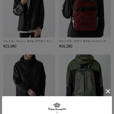
ある事にちなんで50の数字をあえて赤くデザイン。緊迫感ある状況
でもマジックの残り時間の把握をスムーズに行えるのが醍醐味。
回転ベゼルも備えており、ベゼルの開始位置を合わせることによっ
てベゼルでも50分計測が可能に。マジックの為に特化された機能が
搭載された、SuperGroupies限定のアイテムです。
赤マナの配色を用いた腕時計BOXと合わせて、コレクションにする
のもオススメです。
ジェイス・ベレレン モデル アウター マジック：ザ・ギャザリング
チャンドラ・ナラー モデル バックパック マジック：ザ・ギャザリング
※裏蓋に入る柄の向きは正位置にはならず個体差がございます。あ
¥23,980
¥16,280
らかじめご了承ください。
原産国／ 日本
素材／ ケース・リュウズ・裏蓋・ベルト：ステンレススチール 文字盤・針：
真鍮 風防：ミネラルガラス 機械：TMI VD57LLA（日本製）
チャンドラ・ナラー モデル アウター マジック：ザ・ギャザリング
ニッサ・レヴェイン モデル バックパック マジック：ザ・ギャザリング