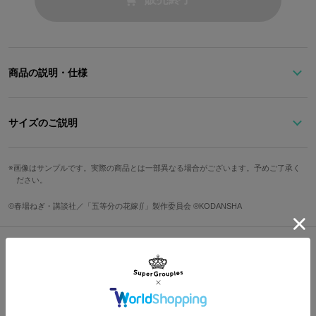
商品の説明・仕様
二乃をイメージした黒x紫のトレーナー。
着心地がよく、お家で料理や家事をこなす時にも最適なトップスで
サイズのご説明
す！
ショルダーテープには二乃の名前や髪飾りのモチーフなどをデザイ
サイズ
着丈
身幅
肩幅
袖丈
ン。
画像はサンプルです。実際の商品とは一部異なる場合がございます。予めご了承く
ださい。
首元の後ろにはエンボス加工で数字があしらわれており、「2」だ
M
70cm
63cm
63cm
55cm
けを刺繍で仕上げました。
L
72cm
66cm
64.5cm
56.5cm
©春場ねぎ・講談社／「五等分の花嫁∬」製作委員会 ®KODANSHA
原産国／ 中国
※着用モデル身長：175cm
素材／ 表地：綿100％ リブ：綿98%、ポリウレタン2％
※着用サイズ：M
Shopping Guide
サイズガイドページはこちら
👉
お買い物で困った時はこちらをチェック