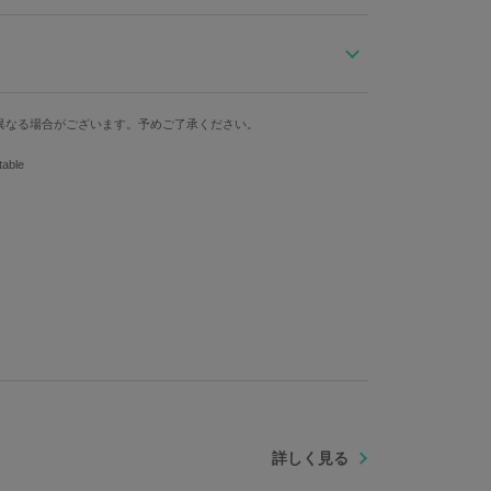
ッシュな一本。
パワーあふれる“強さ”を表現しました。
ンされた赤を基調とした盤面に、大人なブラックの革ベ
ケース縦
ケース横
ベルト幅
す。
異なる場合がございます。予めご了承ください。
4.4cm
3.6cm
1.8cm
らず個体差がございます。あらかじめご了承ください。
ble
防水
仕様
3気圧
クォーツ
クル：ステンレススチール 文字盤・針：真鍮 風防：ミネラル
036（日本製）
詳しく見る