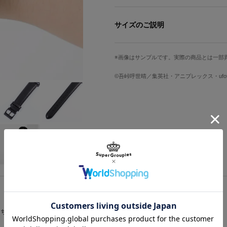
心の炎があつく燃え上がる！エネルギ
“炎柱”煉󠄁獄杏寿郎のような情熱的で
サイズのご説明
燃え上がる炎や、日輪刀の鍔がデザイ
ルトが上品にマッチします。
文字盤縦
文字盤横
※「煉」は「火」+「東」が正しい表記となりま
画像はサンプルです。実際の商品とは一部
3.1cm
3.1cm
※裏蓋に入る柄の向きは正位置にはな
©吾峠呼世晴／集英社・アニプレックス・ufota
手首周り最小
手首周り最大
原産国／ 中国
約13.5cm
約19cm
素材／ ケース・裏蓋・リュウズ・バッ
ガラス ベルト：牛革 機械：MIYOTA 2
サイズガイドページはこちら
こちらをチェック