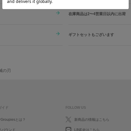
在庫商品は2〜4営業日以内に出荷
ギフトセットもございます
鬼滅の刃
ガイド
FOLLOW US
rGroupiesとは？
新商品の情報はこちら
メバウンド
LINE＠はこちら