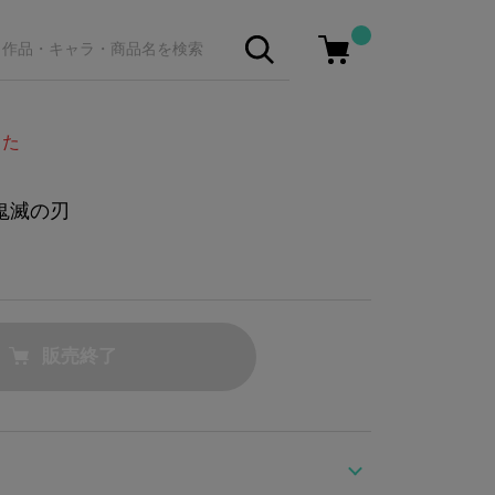
した
鬼滅の刃
販売終了