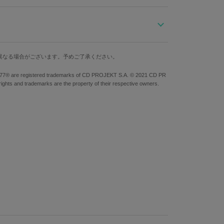
グラフの腕時計。
盤面は、光の当たる角度によって表情を変える仕上が
アニマルズ」のロゴもポイント。
ケース縦
ケース横
ベルト幅
につきコラボ限定シールセット1つが特典として付属いたし
異なる場合がございます。予めご了承ください。
4.3cm
5cm
2.2cm
® are registered trademarks of CD PROJEKT S.A. © 2021 CD PR
防水
仕様
らず個体差がございます。あらかじめご了承ください。
rights and trademarks are the property of their respective owners.
10気圧
クォーツ
ンレススチール 文字盤・針：真鍮 風防：ミネラルガラス ベ
本製）