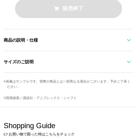
販売終了
商品の説明・仕様
シルバー925を使用した、戦場ヶ原ひたぎイメージのリングセッ
ト。
サイズのご説明
トップパーツのハサミの刃は、よく見ると蟹の爪に。文房具を武器
とし、「おもし蟹」に行き遭ったひたぎだからこそ表現できたモチ
サイズ
内周
トップ縦
トップ横
ーフとなっています。
画像はサンプルです。実際の商品とは一部異なる場合がございます。予めご了承く
ださい。
もう一つのシンプルなリングは阿良々木暦モデルとペアリング仕様
9号
約50.2mm
約7mm
約13mm
となっており、重ねつけすることで「夏の大三角形」が現れます。
15号
約56.5mm
約7mm
約13mm
©西尾維新／講談社・アニプレックス・シャフト
※多少のサイズ調節が可能ですが、過度な調整により変形や破損す
※モデル着用サイズ：15号
る場合がありますのでご注意ください。
サイズガイドページはこちら
Shopping Guide
原産国／ 日本
素材／ シルバー925、ガラス
👉
お買い物で困った時はこちらをチェック