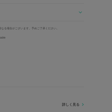
持ち手
ような柄は、"水柱”らしいデザイン。
異なる場合がございます。予めご了承ください。
型ハンドル仕様で実用性も十分。
18cm
ble
詳しく見る