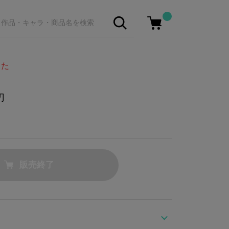
した
刃
販売終了