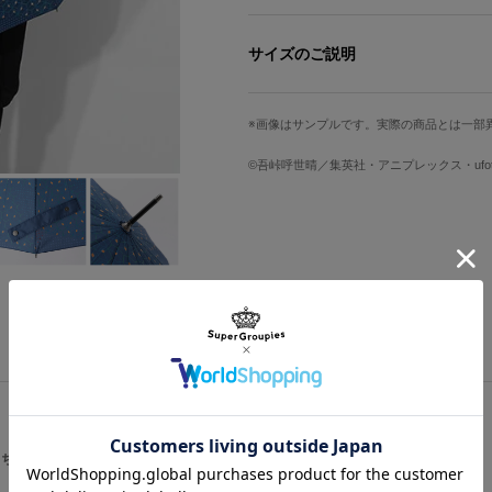
渦の中に、
羽織の模様を落とし込んでいます。
サイズのご説明
冨岡義勇をイメージした長傘。
全長
直径
羽織の配色や模様を落とし込んだ渦の
画像はサンプルです。実際の商品とは一部
16本の支柱が支え、幅広バンド、J
81cm
96cm
©吾峠呼世晴／集英社・アニプレックス・ufota
※こちらの傘は雨傘です。
サイズガイドページはこちら
原産国／ 中国
素材／ ポリエステル100%
こちらをチェック