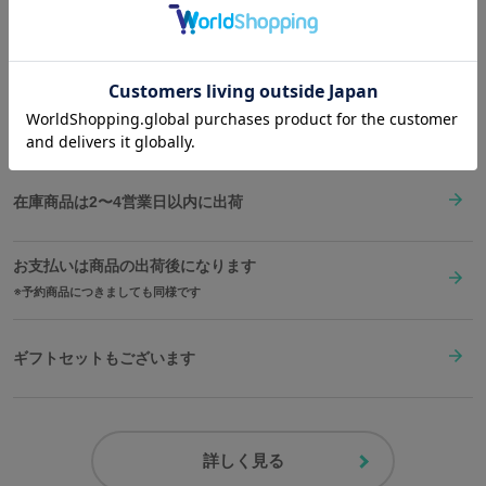
ーマー」を連想させるステッチ、「楔の神殿」内の装飾などをデザ
Shopping Guide
イン。
👉
お買い物で困った時はこちらをチェック
さらに、賢者フレーキの友であるゲリの作の一つ「ソウルの輝石」
をイメージしたゴールドの箔押しをあしらいました。
小銭入れと札入れは「楔の神殿」内の装飾をデザイン。
送料は全国一律1,000円。表示価格は全て税込みです。
表面に本革を使用しており、使えば使うほど自分好みに味わい深く
なるアイテムです。
在庫商品は2〜4営業日以内に出荷
この財布を装備して、貴方もデーモンに挑んでみては。
原産国／ 中国
お支払いは商品の出荷後になります
素材／ 本体：牛革、合成皮革、熱可塑性ポリウレタン 裏地：ポリエステル1
予約商品につきましても同様です
00% 金具：合金
ギフトセットもございます
詳しく見る