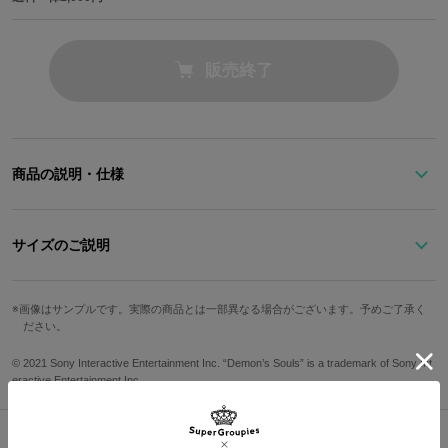
販売終了
商品の説明・仕様
『Demon's Souls』のダークファンタジーな世界観を表現した、中
ベラ付き二つ折り財布。
サイズのご説明
「楔の神殿」に囚われているプレイヤーを彷彿とさせるようなベル
高さ
横幅
奥行
カード収納箇所
トを開けると、内側には様々なモチーフをデザイン。
画像はサンプルです。実際の商品とは一部異なる場合がございます。予めご了承く
ださい。
左側はICカードや身分証の収納に便利な窓付きポケットを搭載。普
9cm
11cm
約3cm
7箇所
段はベルトを留めることで露出せず、安心してしまっておくことが
© 2021 Sony Interactive Entertainment Inc. “Demon’s Souls” is a trademark of Sony Int
できます。
eractive Entertainment Inc.
サイズガイドページはこちら
プレイヤーを「楔の神殿」へと誘う要石をイメージした型押しがあ
しらわれています。
右側は6箇所のカード収納と小銭入れを搭載。「フリューテッドア