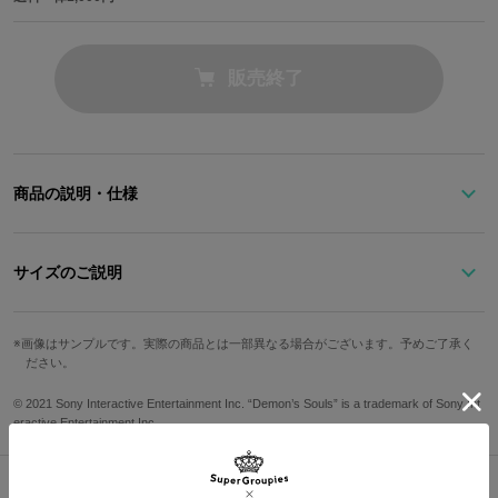
販売終了
商品の説明・仕様
「フリューテッドアーマー」をイメージした、大胆な切り替えやベ
ルトのデザインが特徴的なブーツ。
サイズのご説明
ベルト裏やインソールには「楔の神殿」内を彷彿とさせる装飾をさ
サイズ
ソール高
足囲
ワイズ
り気なくあしらいました。
画像はサンプルです。実際の商品とは一部異なる場合がございます。予めご了承く
ださい。
合成皮革を本体に使用し傷などにも耐性のあるその姿は、まるでソ
24.5
3.5cm
23.3cm
D
ウルを消費して己の練度を高めたプレイヤーのよう。
25.5
3.5cm
23.8cm
D
© 2021 Sony Interactive Entertainment Inc. “Demon’s Souls” is a trademark of Sony Int
つま先にはやや丸みを帯びたラウンドトゥを採用。ボリュームのあ
eractive Entertainment Inc.
るソールも備えているのでよりカジュアルさが引き立ちます。
26.5
3.5cm
24.3cm
D
27.5
3.5cm
24.8cm
C
ソウル体ではなく、生身で装備してほしい逸品。履くだけで自分も