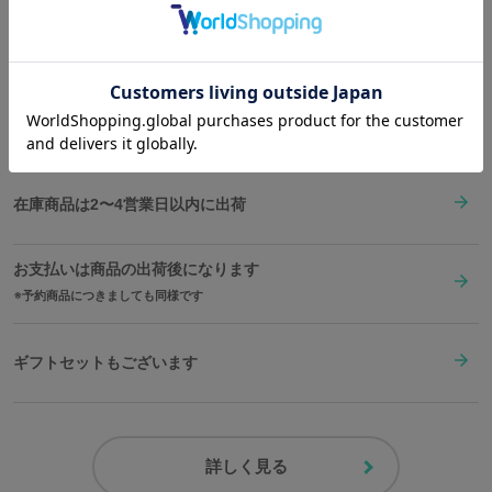
「楔の神殿」に召喚されているような気分になるこのアイテムで、
28.5
3.5cm
25.3cm
C
Shopping Guide
一歩前へ出てみよう。
※着用モデル身長：181cm
👉
お買い物で困った時はこちらをチェック
※着用サイズ：27.5
原産国／ 中国
素材／ アッパー：合成皮革 ベルト金具：合金 ソール：合成底
サイズガイドページはこちら
送料は全国一律1,000円。表示価格は全て税込みです。
在庫商品は2〜4営業日以内に出荷
お支払いは商品の出荷後になります
予約商品につきましても同様です
ギフトセットもございます
詳しく見る