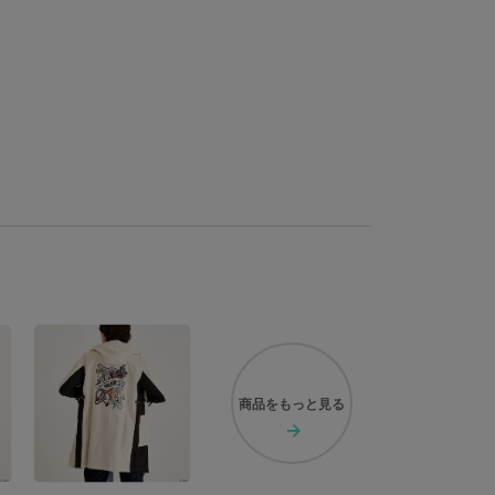
 瓶・キャップ・チャーム：中国 花材：日本、中国
キャップ：PVC 内容物：流動パラフィン、砂 花材：プリザ
ラワー チャーム：合金、鉄 シール：紙
商品を
もっと見る