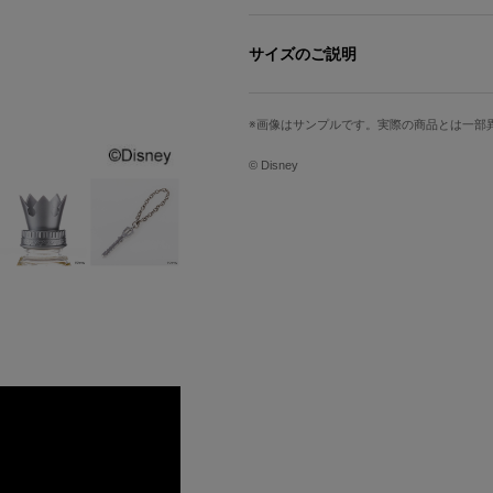
リクをイメージしたカラーの花材を詰
瓶の中にはシルバーデイジーやユーカ
サイズのご説明
ド」の砂浜を連想させる砂を散りばめ
「ブレイブハート」を模した金属チャ
高さ
ムイーター」のマークなどを組み合わ
最大幅
画像はサンプルです。実際の商品とは一部
キャップ含
キャップには『キングダム ハーツ』
お部屋に飾ると、光の反射によってき
約20cm
約6cm
© Disney
※この商品は液体を使用しているため
れません。通常の配送よりお届けまで
※常温では比較的燃えにくい安全なオ
い。（引火点240度以上）
※商品は自然素材などを使い1点ずつ
が生じます。オイルの中での配置バラ
※商品に含まれる「砂」は固定されて
※ハーバリウムは変色が少なく長期観
色、変色が早まる原因となりますので
つにつれ植物はオイルが浸透し透明化
※ 容器はガラス製です。落下などに
※ 直射日光の当たる場所、高温多湿
まやペットの手の届かないところに置