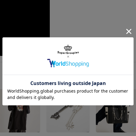
原産国／ 内容液・タグ・シール：日本
素材／ 瓶：ガラス 蓋：アルミニウム 
ーブドフラワー、アーティフィシャルフ