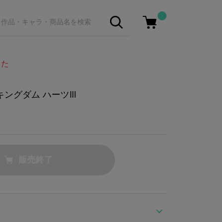
した
キングダム ハーツⅢ
販売終了