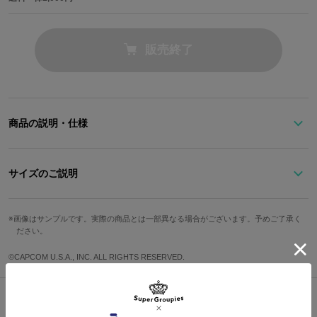
販売終了
商品の説明・仕様
リュウが持っている頭陀袋（ずた袋）をイメージしたホワイトのボ
ディバッグ。
サイズのご説明
ショルダーベルトには年季の入った様を感じさせる独特な質感のあ
る生地を使用。引き手にはケンがリュウに預けた赤いハチマキを配
ストラップ最
置。
高さ
幅
奥行
重さ
画像はサンプルです。実際の商品とは一部異なる場合がございます。予めご了承く
長
ださい。
バッグのフロントには「風林火山」の型押しのマークをあしらいま
した。
44cm
24cm
12cm
455g
105cm
©CAPCOM U.S.A., INC. ALL RIGHTS RESERVED.
縦型のボディバッグは身体へのフィット感も高く、同時にシンプル
※モデル身長：181cm
なデザインがスマートな印象も与えます。
裏地は技のエフェクトをイメージしたオリジナルデザインを使用。
サイズガイドページはこちら
クリティカルアーツ「真空波動拳」を打つ際の光が集まる様子と、