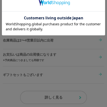
Shopping Guide
「電刃練気」を発動した際のエフェクト、「K.O.」が出る瞬間のシ
👉
お買い物で困った時はこちらをチェック
ーンを組み合わせてデザインしました。
沢山使って自分好みのバッグに育ててみてはいかがでしょうか？
送料は全国一律1,000円。表示価格は全て税込みです。
原産国／ 中国
素材／ 本体：合成皮革 裏地：ポリエステル 金具：鉄、合金
在庫商品は2〜4営業日以内に出荷
お支払いは商品の出荷後になります
予約商品につきましても同様です
ギフトセットもございます
詳しく見る