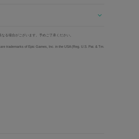
イト（Fortnite）』とのコラボが遂に実現！
ースにパープルとライトブルーが差し色の腕時計。
た「X」のステッチがあしらわれています。
ケース縦
ケース横
ベルト幅
に配置した奥行きのあるデザイン。
異なる場合がございます。予めご了承ください。
使用し、大きくて見やすい◎
4.5cm
3.8cm
1.8cm
をさしてのんびりとドリンクを飲んでいるレイブンのイ
o are trademarks of Epic Games, Inc. in the USA (Reg. U.S. Pat. & Tm.
防水
仕様
アされた蓄光仕様の時分針にも注目！
3気圧
クォーツ
のBOXにもロゴを配しており、どこから見ても隙なし。
他にはない、コラボならではの限定デザインとなってい
らず個体差がございます。あらかじめご了承ください。
ステンレススチール 裏蓋：ステンレススチール、ミネラルガラ
 ベルト：牛革 機械：MIYOTA 2034（日本製）