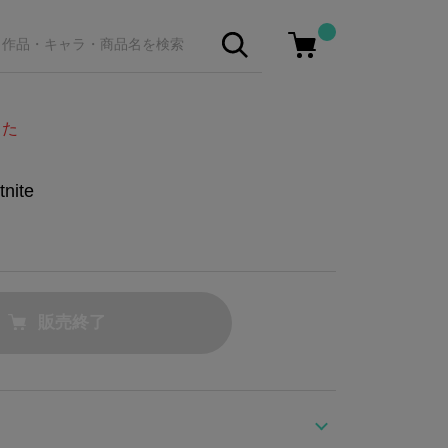
した
ite
販売終了