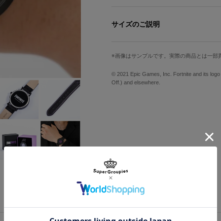
社会現象になっている人気作『フォートナ
サイズのご説明
レイブンをイメージした、ブラックベ
ベルトには衣装の縫い目から着想を得
文字盤縦
文字盤横
時分針と秒針をそれぞれ別のプレート
画像はサンプルです。実際の商品とは一部
インデックスはゲーム内のフォントを
3.3cm
3.3cm
秒刻みに回る、オリジナルビクロイ傘
© 2021 Epic Games, Inc. Fortnite and its log
手首周り最小
手首周り最大
ラストがポイント。
Off.) and elsewhere.
暗闇の中で光っている目にインスパイ
14cm
19cm
盤面だけではなく、裏蓋とオリジナル
シンプルで遊び心の溢れるデザインは
ます！
サイズガイドページはこちら
※裏蓋に入る柄の向きは正位置にはな
原産国／ 中国
素材／ ケース・リュウズ・バックル：
ス 文字盤：真鍮 針：真鍮、プラスチック