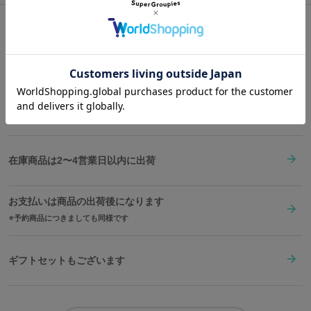
サイズガイドページはこちら
水の流れる音がしてきそうな内装は、SuperGroupiesオリジナルデ
Shopping Guide
ザイン。
水の技のしなやかな動きの中に、カタラのネックレス、スピリット
👉
お買い物で困った時はこちらをチェック
の水、水の技の巻物を散りばめました。自由で柔らかい水の性質を
古代絵画風のタッチで表現し、眺めていると物語の中心にいるよう
な感覚にしてくれます。
送料は全国一律1,000円。表示価格は全て税込みです。
サイズ感は、500mlペットボトルや長財布などがすっぽり入る程よ
い大きさ。
在庫商品は2〜4営業日以内に出荷
スリムなラインが大人っぽいネイビーのショルダーベルトは、長さ
調整ができるので安心です◎
お支払いは商品の出荷後になります
原産国／ 中国
予約商品につきましても同様です
素材／ 本体：合成皮革 裏地：ポリエステル 金具：鉄、亜鉛合金
ギフトセットもございます