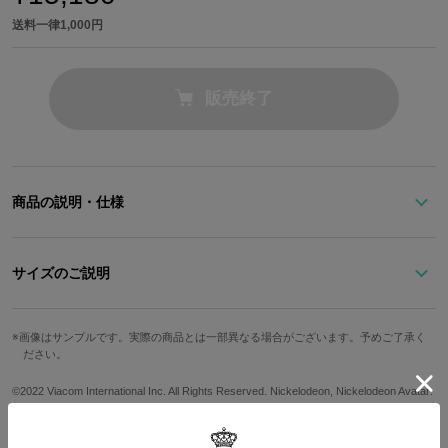
送料一律1,000円
販売終了
商品の説明・仕様
洗練されたブルートーンのバイカラーが魅力的なデイバッグ。
丸みのあるシルエットとつや感のある素材をバランスよくミックス
サイズのご説明
し、どんなスタイリングにもすんなり合わせられる逸品です。
ストラップ最
フロントポケットの引き手がとっておきのポイント！
高さ
幅
奥行
重さ
画像はサンプルです。実際の商品とは一部異なる場合がございます。予めご了承く
長
ださい。
カタラのネックレスを再現した、引き手とタグの組み合わせがグッ
とくるデザイン。タグにはネックレスと同じく「水のベンダー」の
31cm
25cm
12cm
630g
約95cm
©2022 Viacom International Inc. All Rights Reserved. Nickelodeon, Nickelodeon Avatar:
シンボルを型押しで施しました。
The Last Airbender and all related titles, logos and characters are trademarks of Viaco
※着用モデル身長：186cm
メイン収納のファスナーには髪型をモチーフにしたループ状の引き
m International Inc.
手をあしらい、カタラらしさを静かに主張します。