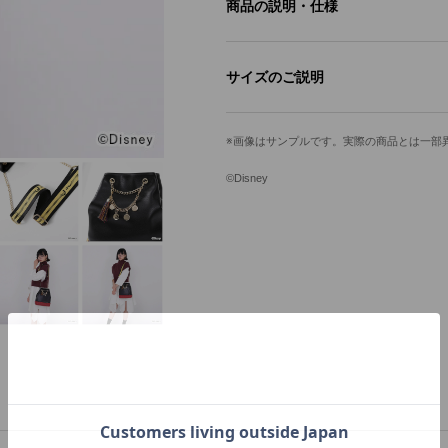
商品の説明・仕様
あなたの毎日に寄り添う、『ディズニ
場！
サイズのご説明
「スカラビア寮」デザインは、ゴール
高さ
幅
レーンチャームとタッセルチャームを
画像はサンプルです。実際の商品とは一部
す。
26.5cm
22.5cm
チャームはすべて取り外しが可能！お
©Disney
す。
※着用モデル身長：165cm
寮服のベルトをイメージし、ショルダ
デザインしました。
サイズガイドページはこちら
内装は思わず引きこまれてしまいそう
魔法の絨毯、コブラ、髪飾りの羽根、
絞りタイプの開口部なので荷物の出し
大きすぎないスマートなシルエットは
お財布やポーチなどを入れて、コンパ
原産国／ 中国
素材／ 本体：合成皮革 裏地：ポリエ