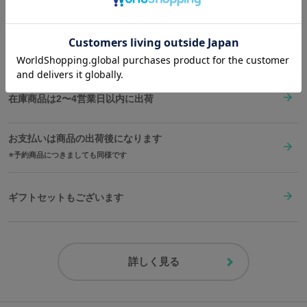
👉
お買い物で困った時はこちらをチェック
がり。
ピーリーモデルのボディバッグにもバッチリ収まるコンパクトサイ
送料は全国一律1,000円。表示価格は全て税込みです。
ズで、いつでもピーリーと一緒に過ごすことができるアイテムで
す！
在庫商品は2〜4営業日以内に出荷
原産国／ 中国
素材／ 本体：牛革 裏地：合成皮革、ポリエステル 金具：亜鉛合金
お支払いは商品の出荷後になります
予約商品につきましても同様です
ギフトセットもございます
詳しく見る