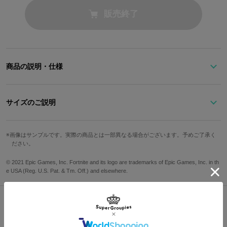
販売終了
商品の説明・仕様
ピーリーのうざかわいい笑顔と目が合う…バナナのイエローがまぶ
しい二つ折り財布。
サイズのご説明
なんといっても最大の特徴はゴールドのプレートであしらわれた、
高さ
横幅
奥行
カード収納箇所
ピーリーの笑顔！
画像はサンプルです。実際の商品とは一部異なる場合がございます。予めご了承く
ださい。
本革を使用した外装のイエローとあいまって、手に取るたび元気を
9cm
12cm
約2.5cm
4箇所
もらえること間違いなし。
© 2021 Epic Games, Inc. Fortnite and its logo are trademarks of Epic Games, Inc. in th
e USA (Reg. U.S. Pat. & Tm. Off.) and elsewhere.
サイズガイドページはこちら
タッセルチャームの付いたファスナーを開けば、内側もピーリーの
イエローが広がります。
小銭入れのフラップにはNANA NANAステッカーを型押し。
札入れ、小銭入れの内装は隙間なくびっちりとNANA NANAステッ
Shopping Guide
カーが詰まっています。ピーリーのうざかわいさが感じられる仕上