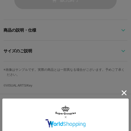
商品の説明・仕様
「もうおまえたちには敵わねぇな…サヨナラホームランだ」
サイズのご説明
恭介をイメージしたラウンドファスナータイプの長財布。「リトル
バスターズ！」らしさを詰め込んだプレートがキラリと輝きます。
高さ
横幅
奥行
カード収納箇所
カード収納は12箇所。カードポケットに「リトルバスターズ！」の
画像はサンプルです。実際の商品とは一部異なる場合がございます。予めご了承く
マークを型押しで忍ばせました。
ださい。
10cm
19.5cm
約2.5cm
12箇所
コインポケットの内装はバックパックとお揃いのデザイン！メンバ
©VISUAL ARTS/Key
ーそれぞれのモチーフが散りばめられており、仲間との繋がりを感
サイズガイドページはこちら
じさせます。
シンプルなブラックの洗練された外見は、日常使いにぴったりで
す！
Shopping Guide
原産国／ 中国
👉
お買い物で困った時はこちらをチェック
素材／ 本体：合成皮革 裏地：ポリエステル100% 金具：鉄、亜鉛合金