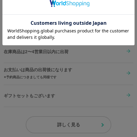
Shopping Guide
サイズガイドページはこちら
字。
👉
お買い物で困った時はこちらをチェック
60分積算計：
チームで絆を深めた野球を連想させるバットと野球ボール。
クロノグラフ秒計：
送料は全国一律1,000円。表示価格は全て税込みです。
世界がループしていることをイメージしたマークをインダイヤルに
デザイン。
裏蓋にはおなじみのマークも！
在庫商品は2〜4営業日以内に出荷
メタルバンドを使用した重厚感のある腕時計は、日常使いにはもち
ろん、ビジネスシーンにもおすすめです。
お支払いは商品の出荷後になります
※裏蓋に入る柄の向きは正位置にはならず個体差がございます。あ
予約商品につきましても同様です
らかじめご了承ください。
原産国／ 中国
ギフトセットもございます
素材／ ケース・裏蓋・リュウズ・ベルト：ステンレススチール 文字盤・針：
真鍮 風防：ミネラルガラス 機械：TIME MODULE VD57 (日本製)
詳しく見る