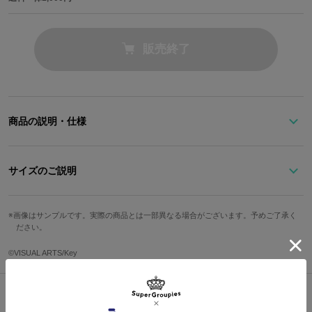
販売終了
商品の説明・仕様
「…野球をしよう。チーム名は…リトルバスターズだ」
サイズのご説明
制服の色味を取り入れた、赤がアクセントになるブラックのクロノ
グラフ腕時計。
恭介のネクタイをイメージし、秒針だけ青色に。
文字盤縦
文字盤横
ケース縦
ケース横
ベルト幅
画像はサンプルです。実際の商品とは一部異なる場合がございます。予めご了承く
広がる波紋の上に「LITTLE BUSTERS」の文字が輝きます。
ださい。
3cm
3cm
4.7cm
3.8cm
2cm
縁には感動的なラストシーンの名言である「サヨナラホームラン
腕周り最小
腕周り最大
防水
仕様
©VISUAL ARTS/Key
だ」を英語でいれ、デザインのアクセントに。
14cm
19cm
10気圧
クォーツ
クロノグラフ1/10秒計：
恭介の「ミッションスタートだ！」のかけ声で始まる、みんなでこ
なしてきた数々のミッションを思い出させる「Mission start」の文