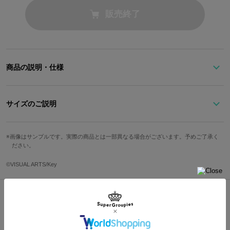
販売終了
商品の説明・仕様
「れっつ・りたーん・とぅ・ほーむ」
サイズのご説明
シンプルながらもわかる人にはわかる、クドのマントをモデルにし
たストール。
スヌード風巻きでクドとお揃いのコーデに！
全長
幅
画像はサンプルです。実際の商品とは一部異なる場合がございます。予めご了承く
端には「リトルバスターズ！」マークの刺繍を施し、みんなとの絆
ださい。
174cm
68cm
を感じさせます。
©VISUAL ARTS/Key
※着用モデル身長：181cm
ウール混生地を使用し、触り心地がいいのも魅力的。約174×68cm
の大判サイズで、ソファに掛けるなどインテリアとしてもおすす
サイズガイドページはこちら
め。
実は南の国出身で寒がりなクドを思いながらデザインしたアイテ
Shopping Guide
ム。柔らかい暖かさが一緒に寒い季節を乗り越えてくれます。
👉
お買い物で困った時はこちらをチェック