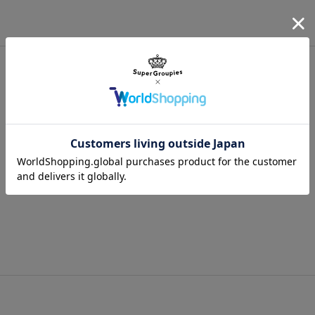
A4サイズも余裕で入る安心なサイズ
内側にもファスナーポケット、オープ
※こちらをご購入の方には、商品1点
として付属いたします。
原産国／ 中国
素材／ 本体：ナイロン、合成皮革 裏地