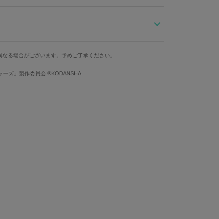
つデイバッグ。
的な髪型から着想を得たデザイン。
下部のスタッズはドラケンの私服をイメージしつつ、シ
奥行
重さ
ストラップ最長
異なる場合がございます。予めご了承ください。
てブラックで施し、冷静で落ち着いたドラケンの佇まい
11cm
630g
約89cm
ズ」製作委員会 ®KODANSHA
いの「東京卍會 初代副総長」らしい、オリジナルタグを
をイメージしたSuperGroupiesオリジナルテキスタイ
」
「記念写真」の並び順であしらいました。