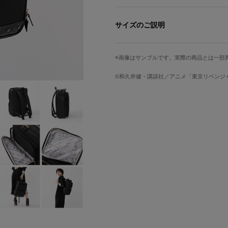
ドラケンのようなクールな存在感を放
鈍く輝く上部のチェーンは、彼の特徴
サイズのご説明
ファスナー引き手とフロントポケット
ックな印象を崩さない仕上がり。
高さ
幅
画像はサンプルです。実際の商品とは一部
左サイドには「龍のタトゥー」を敢え
44cm
26.5cm
を感じさせます。
©和久井健・講談社／アニメ「東京リベンジャー
※モデル身長：162cm
メイン収納内側にはワンピースとお揃
あしらいました。
サイズガイドページはこちら
内装はドラケンの着る「オルテガ柄」の服
ルを使用。
民族調のデザインに、「龍のタトゥー
ドラケンの「辮髪」
日本一の愛機
仲間を想う「ハート」
「東京卍會創設メンバー」の頭文字を