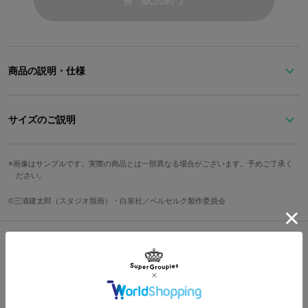
商品の説明・仕様
ダークな魅力溢れる、TVアニメ『ベルセルク』とのコラボアイテム
が登場！
サイズのご説明
「狂戦士の甲冑」を身に着けたガッツをイメージした、マルチファ
文字盤縦
文字盤横
ケース縦
ケース横
ベルト幅
ンクションタイプの腕時計。
画像はサンプルです。実際の商品とは一部異なる場合がございます。予めご了承く
ださい。
3.2cm
3.2cm
5cm
4.2cm
2cm
「狂戦士の甲冑」のプレートや兜をモチーフにした盤面に、6時方
手首周り最
手首周り最
©三浦建太郎（スタジオ我画）・白泉社／ベルセルク製作委員会
向に伸びる「ドラゴンころし」が目を引く、ダークシルバーとダー
防水
仕様
小
大
クレッドで昏くまとまったデザイン。
日付表示(3時位置)・曜日表示(9時位置)のインダイヤルを搭載。機
13.5cm
19.5cm
10気圧
クォーツ
能面からも良きサポート役として貴方を支えます。
Shopping Guide
曜日表示のインダイヤルには赤く浮かび上がるように「生贄の烙
サイズガイドページはこちら
👉
お買い物で困った時はこちらをチェック
印」があしらわれています。
盤面全体のデザインで、使徒と戦い続けるガッツの姿を彷彿とさせ