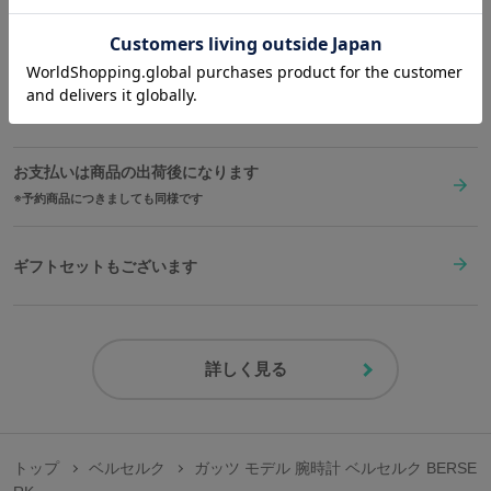
ます。
送料は全国一律1,000円。表示価格は全て税込みです。
裏蓋の細部にもこだわりが光ります。
作品ロゴを囲うように、「ドラゴンころし」を象徴する「それは剣
と言うにはあまりにも大きすぎた 大きく ぶ厚く 重く そして大雑把
在庫商品は2〜4営業日以内に出荷
すぎた それは正に鉄塊だった」という台詞を英訳で刻印しました。
コレクションにも最適な、専用のオリジナルボックスに入れてお届
お支払いは商品の出荷後になります
けいたします。
予約商品につきましても同様です
※裏蓋に入る柄の向きは正位置にはならず個体差がございます。あ
らかじめご了承ください。
ギフトセットもございます
原産国／ 中国
素材／ ケース・ベルト・裏蓋・リュウズ：ステンレススチール 文字盤・針：
真鍮 風防：ミネラルガラス 機械：MIYOTA 6P25（日本製）
詳しく見る
トップ
ベルセルク
ガッツ モデル 腕時計 ベルセルク BERSE