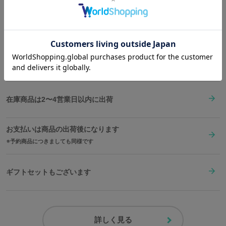
内側にもファスナーポケットを備え、制服のラインを思わせるシッ
Shopping Guide
クなレッドで仕上げた内装もらしさを演出。
👉
お買い物で困った時はこちらをチェック
バッグにたくさんの思い出を詰め込んで、
新しい季節へと踏み出してみてはいかがですか？
送料は全国一律1,000円。表示価格は全て税込みです。
原産国／ 中国
素材／ 本体：ナイロン、ポリエステル、合成皮革 裏地：ポリエステル100％
金具：鉄、合金
在庫商品は2〜4営業日以内に出荷
お支払いは商品の出荷後になります
予約商品につきましても同様です
ギフトセットもございます
詳しく見る