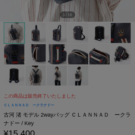
1
/
16
この商品は販売終了いたしました
ＣＬＡＮＮＡＤ ークラナドー
古河 渚 モデル 2wayバッグ ＣＬＡＮＮＡＤ ークラ
ナドー / Key
¥15,400