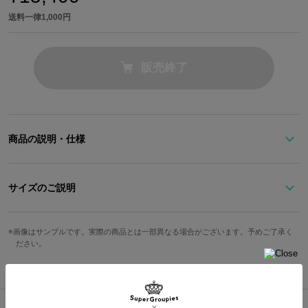
送料一律1,000円
販売終了
商品の説明・仕様
学園の制服の配色を落とし込んだバッグ。
最大のポイントである校章は、全て刺繍で再現。
サイズのご説明
学園生活の思い出をいつでも感じることができます。
ショルダーを付け替えたり、外したりしていただくことで、ボディ
ショルダー最
高さ
幅
奥行
重さ
画像はサンプルです。実際の商品とは一部異なる場合がございます。予めご了承く
バッグとリュックの2通りでご使用いただけます。
長
ださい。
ポーチやキーホルダーをつけることができ便利なDカン、小銭や鍵
35cm
24cm
15cm
585g
175cm
©VISUAL ARTS/Key
などの小物収納に便利なフロントのファスナーポケットつき。
メイン収納へのアクセスは2か所から可能。スタイルに合わせて使
サイズガイドページはこちら
い分けていただくことができます。