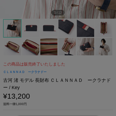
1
/
12
この商品は販売終了いたしました
ＣＬＡＮＮＡＤ ークラナドー
古河 渚 モデル 長財布 ＣＬＡＮＮＡＤ ークラナド
ー / Key
¥13,200
送料一律1,000円