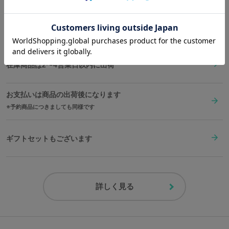
原産国／ 中国
素材／ 本体：牛革、合成皮革 裏地：ポリエステル100％ 金具：合金
送料は全国一律1,000円。表示価格は全て税込みです。
在庫商品は2〜4営業日以内に出荷
お支払いは商品の出荷後になります
予約商品につきましても同様です
ギフトセットもございます
詳しく見る