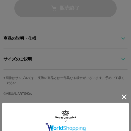
販売終了
商品の説明・仕様
学園の制服の配色を落とし込んだラウンドファスナーの長財布。
大きくあしらった校章の型押しは目立ちすぎず、凹凸の手触りも楽
サイズのご説明
しい仕上がりです。
制服のラインのような赤い引き手の付いたファスナーを開けば、内
カード収納箇
高さ
幅
奥行
重さ
画像はサンプルです。実際の商品とは一部異なる場合がございます。予めご了承く
側はベージュベースで落ち着いた雰囲気。
所
ださい。
渚たちの制服姿のようなホワイト、レッド、ネイビーの配色ながら
10.5cm
19.5cm
2.5cm
12箇所
164g
も、高級感を感じさせる色合いに仕上げています。
©VISUAL ARTS/Key
ファスナー付き小銭入れ、札入れが2か所、カード収納は12か所あ
ります。
サイズガイドページはこちら
日常使いに必要な機能を十分に備えた、
Shopping Guide
おだんごを買いに行くのにもぴったりなアイテムです。
👉
お買い物で困った時はこちらをチェック