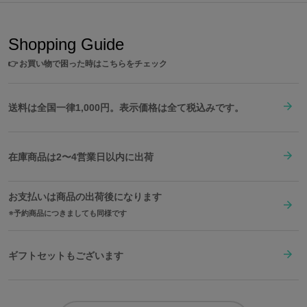
素材／ 本体：ナイロン、合成皮革 裏地：ポリエステル100% 金具：亜鉛合
金 ファスナーチャーム：アクリル、真鍮、鉄
Shopping Guide
👉
お買い物で困った時はこちらをチェック
送料は全国一律1,000円。表示価格は全て税込みです。
在庫商品は2〜4営業日以内に出荷
お支払いは商品の出荷後になります
予約商品につきましても同様です
ギフトセットもございます