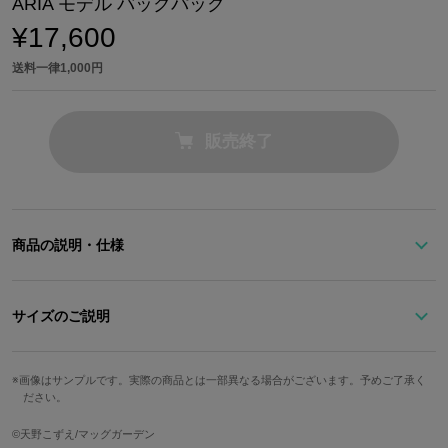
ARIA モデル バックパック
¥17,600
送料一律1,000円
販売終了
商品の説明・仕様
夜の海のように落ち着いたネイビーベースのバックパック
サイズのご説明
オフホワイトとアッシュブルーのアクセントが美しい海を想わせ、
爽やかな印象を与えます。
ストラップ最
フロントポケットのアクアマリンをイメージしたファスナーチャー
高さ
幅
奥行
重さ
画像はサンプルです。実際の商品とは一部異なる場合がございます。予めご了承く
長
ださい。
ムがポイント！
『ARIA』を代表する水先案内店3社をイメージした3本のステッチ
43cm
30cm
14cm
635g
89.5cm
©︎天野こずえ/マッグガーデン
を施しました。