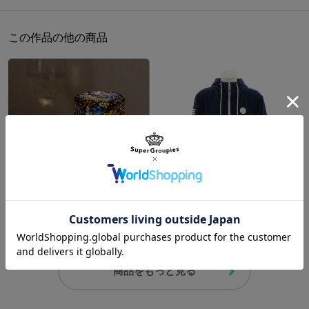
※着用モデル身長：180cm
タグには水先案内人（ウンディーネ）、火炎之番人（サラマンダ
ー）、風追配達人（シルフ）、地重管理人（ノーム）のシルエット
この作品の他の商品
サイズガイドページはこちら
と、それぞれのモチーフを円環状にデザイン。
内装はゆったりとした水面に、ゴンドラに乗るウンディーネの姿や
各カンパニーの猫社長を散りばめたSuperGroupiesオリジナルテキ
スタイル。
内ポケットにあしらわれた、ネオ・ヴェネツィアの水先案内店を代
表する3社のシンボルを型押ししたタグも見逃せません。
メインポケットは大きく開き、A4サイズも楽々収納可能。
フロントのサブポケットの他に、背面にもスマートフォンなどをサ
ッと収納できる便利なポケット付き！
また、キャリーオン機能があることで旅行をする際にも使い勝手が
ARIA モデル ルームランプ
ARIA モデル アウター
¥5,500
¥24,200
抜群です。
ぜひ、聖地巡礼や旅のお供に。
プリマ・ウンディーネが案内してくれるかのように、荷物を優しく
商品をもっと見る
包み込んでくれるアイテムです。
原産国／ 本体：中国、ファスナーチャーム：韓国