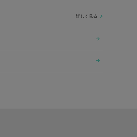
よって時刻が止まったり、遅れたりする場合がございま
詳しく見る
盤：真鍮 ベルト：牛革 機械：P2650SSZ（中国製）