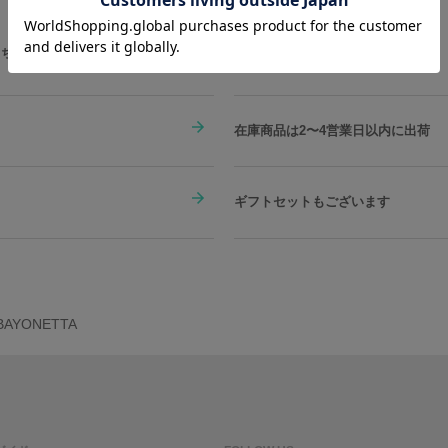
※自動巻きの機械式腕時計は運動量に
す。
こちらをチェック
原産国／ 中国
素材／ ケース：ステンレススチール 文字
在庫商品は2〜4営業日以内に出荷
ギフトセットもございます
AYONETTA