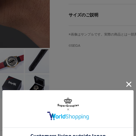
手元でウィッチタイムを発動している
サイズのご説明
アンブラの魔女の魔法陣を盤面全体で
周りをぐるりと囲む悪魔文字とウィッ
文字盤縦
文字盤横
でウィッチタイムを発動しているかの
画像はサンプルです。実際の商品とは一部
3.8cm
3.8cm
盤面中央にあしらわれた円形のデザイ
©SEGA
手首周り最小
手首周り最大
上部にはベヨネッタが持つ「闇の左目
レッサの悪魔文字。
12.5cm
18.5cm
中央には溶け込むようにあしらわれた
際のアイコンを連想させるモチーフ。
下部にはバルドルが持つ「光の右目」
サイズガイドページはこちら
サの悪魔文字。
見るたびに『ベヨネッタ』のストーリ
シースルーでパーツの駆動が見えるさ
ているかのような奥行き感のある仕上
長く艶やかな黒髪をもつ彼女を彷彿と
た。
ベヨネッタがゲーム中に様々なアクセ
てみては。
※裏蓋に入る柄の向きは正位置にはな