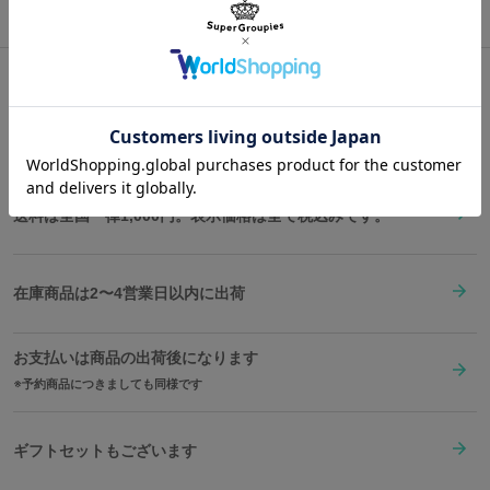
ットをあしらいました。ロイドのブロンドとヨルの黒を繋ぐアーニ
23.5cm
30cm
9cm
3cm
130cm
805g
©遠藤達哉／集英社・SPY×FAMILY製作委員会
ャのピンクは真ん中に。
※着用モデル身長：158cm
B5サイズもしっかり収納可能。通学はリュックタイプに、お買い物
はショルダーバッグ、通勤はハンドバッグと、どんなシーンでも大
サイズガイドページはこちら
活躍します。
Shopping Guide
👉
お買い物で困った時はこちらをチェック
原産国／ 本体：中国 プレート：韓国
素材／ 本体：合成皮革 裏地：ポリエステル 金具：亜鉛合金、鉄、真鍮
送料は全国一律1,000円。表示価格は全て税込みです。
在庫商品は2〜4営業日以内に出荷
お支払いは商品の出荷後になります
予約商品につきましても同様です
ギフトセットもございます