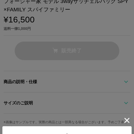
フォージャー家 モデル 3wayサッチェルバッグ SPY
×FAMILY スパイファミリー
¥16,500
送料一律1,000円
販売終了
商品の説明・仕様
目指すべく8つのステラは上に掲げ、それを支えるかのように、3人
を連想させるモチーフを組み合わせたエンブレム風プレートを堂々
サイズのご説明
とセンターに配置。
持ち手
ストラップ
作品の背景色として多く使われるアッシュグリーンが広がる内装に
高さ
幅
奥行
重さ
画像はサンプルです。実際の商品とは一部異なる場合がございます。予めご了承く
立ち上がり
最長
ださい。
は、ファスナーポケットと3人の髪色をイメージしたオープンポケ