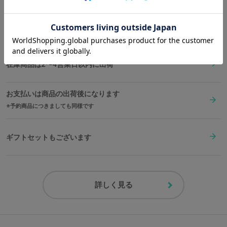
※裏蓋に入る柄の向きは正位置にはならず個体差がございます。あ
らかじめご了承ください。
送料は全国一律1,000円。表示価格は全て税込みです。
※ベルトはクイックリリース式のため、工具なしで取り外すことが
可能です。
※ベルト取り外し時にチャームも着脱が可能です。
在庫商品は2〜4営業日以内に出荷
原産国／ 中国
お支払いは商品の出荷後になります
素材／ ケース：合金 裏蓋・リュウズ・バックル：ステンレススチール 文字
盤・針：真鍮 風防：ミネラルガラス ベルト：牛革 チャーム：合金 機
予約商品につきましても同様です
械：MIYOTA 2035（日本製）
ギフトセットもございます
詳しく見る