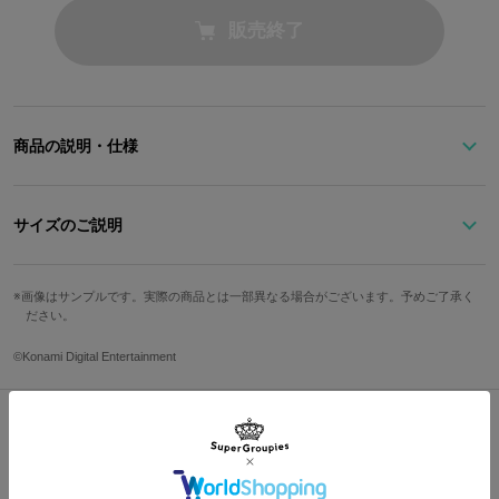
販売終了
商品の説明・仕様
琉夏くんにちなんだモチーフをデザインした、
「妖精の鍵」と特徴的なピアスが目を引くかわいい腕時計。
サイズのご説明
桜井兄弟の代名詞にもなっているピアスをモチーフにしたチャーム
文字盤縦
文字盤横
ケース縦
ケース横
ベルト幅
が、動くたびに美しく揺れます。
画像はサンプルです。実際の商品とは一部異なる場合がございます。予めご了承く
ださい。
中心のグラデーションとアクアブルーの秒針がフェイスを彩りま
1.9cm
1.9cm
3cm
2.3cm
0.8cm
す。
手首周り最
手首周り最
©Konami Digital Entertainment
サクラソウをエッチングで施した盤面、いつも手につけているリン
防水
仕様
小
大
グをイメージした1/3/7のインデックスなど、シンプルながらも個性
が隅々までキラリと光ります。
12.5cm
17.5cm
3気圧
クォーツ
お部屋のインテリアにはもちろん、コーデの主役にもできちゃいま
Shopping Guide
す！
サイズガイドページはこちら
👉
お買い物で困った時はこちらをチェック
いつものコーデにさりげなくプラスしたくなるアイテムです。