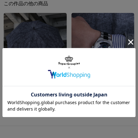
13.5cm
20cm
5気圧
この作品の他の商品
らいました。
（自動巻き）
刻一刻と時を刻む秒針はガット・ブロウを模し、敵を薙ぐ「帝騎マ
グナパレス」の姿を彷彿とさせます。
サイズガイドページはこちら
シースルーバックの裏蓋にはレディオス・ソープとラキシスのシル
エットをプリントし、「ザ・ナイト・オブ・ゴールド」を背にした
二人の姿を想起させる仕上がり。
聯綿と受け継がれ、時空を超えた美しさを持つGTM「帝騎マグナパ
レス」の魅力の一端に触れられる一本です。
※裏蓋に入る柄の向きは正位置にはならず個体差がございます。あ
らかじめご了承ください。
ディー・カイゼリン モデル 8面長傘 ファイブスター物語
ディー・カイゼリン モデル 腕時計 ファイブスター物語
¥11,000
¥49,500
※自動巻きの機械式腕時計は運動量によって時刻が止まったり、遅
れたりする場合がございます。
原産国／ 中国
商品をもっと見る
素材／ ケース・リュウズ・バックル・ベルト：ステンレススチール 文字盤・
針：真鍮 風防・裏蓋：ミネラルガラス 機械：G2666ZH（中国製）