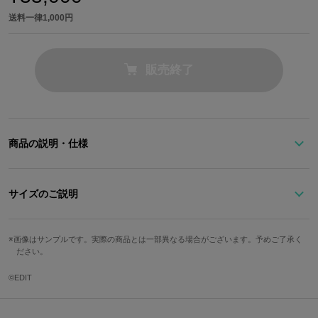
送料一律1,000円
販売終了
商品の説明・仕様
眩く輝き、圧倒的な存在感を放つ「帝騎マグナパレス」を腕時計全
体で表現した一本
サイズのご説明
インデックス周囲には、機体頭部パーツをイメージしたレッドとグ
文字盤縦
文字盤横
ケース縦
ケース横
ベルト幅
リーンの装飾を配置。
画像はサンプルです。実際の商品とは一部異なる場合がございます。予めご了承く
ださい。
まるでマグナパレスの内部を覗き見るかのようなオープンハート仕
3.35cm
3.35cm
5.2cm
4.4cm
2.2cm
様。
手首周り最
手首周り最
©EDIT
防水
仕様
小
大
オープンハート下部には天照王朝、そしてA.K.D.の旗騎としての
「帝騎マグナパレス」を象徴する、ミラージュ騎士団の紋章をあし
機械式