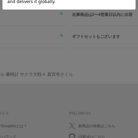
在庫商品は2〜4営業日以内に出荷
ギフトセットもございます
ル 腕時計 サクラ大戦４ 真宮寺さくら
ガイド
FOLLOW US
rGroupiesとは？
新商品の情報はこちら
メバウンド
LINE＠はこちら