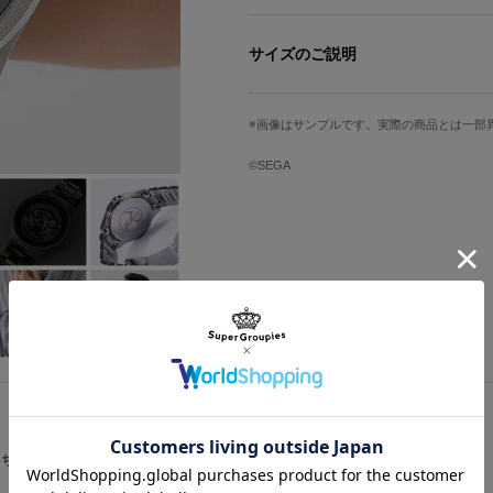
終盤の決戦兵器、大神一郎隊長の「巳
操縦士に帝国華撃団・花組の真宮寺さ
サイズのご説明
シルバーのメタリックな質感としっか
文字盤縦
文字盤横
双武の中央にある帝撃マークの装甲は
画像はサンプルです。実際の商品とは一部
メラや装甲などのモチーフを様々な手
3.6cm
3.6cm
©SEGA
手首周り最小
手首周り最大
裏蓋には「帝国華撃団」の徽章を刻み
身につけない時に収納しておける、桜
13.5cm
20cm
ん、コレクションとしてもおすすめの
※裏蓋に入る柄の向きは正位置にはな
サイズガイドページはこちら
原産国／ 中国
素材／ ケース・ベルト・裏蓋・リュウ
ラス 機械：MIYOTA 2035（日本製）
こちらをチェック