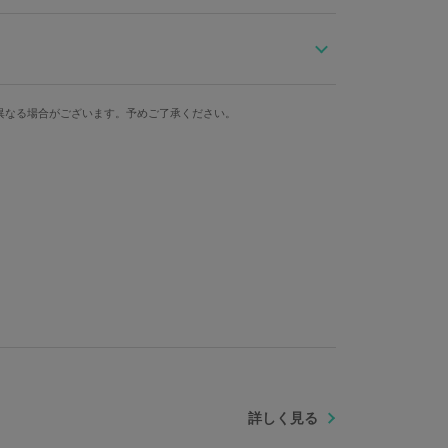
型霊子甲冑 双武」をモチーフにした腕時計。こちらは副
くらを選出したモデル。
りとした質量で、霊子甲冑のイメージを表現しました。
ケース縦
ケース横
ベルト幅
6時の位置に配置。静かに舞い散る桜吹雪と共に、アイカ
異なる場合がございます。予めご了承ください。
法で施した盤面は、実に見応えのある仕上がり。
5cm
4.2cm
2cm
防水
仕様
ました。見えない部分にもこだわりが光ります。
色のクッション入りBOXもセット。日常使いはもちろ
5気圧
クォーツ
限定コラボウォッチです。
らず個体差がございます。あらかじめご了承ください。
ズ：ステンレススチール 文字盤・針：真鍮 風防：ミネラルガ
詳しく見る