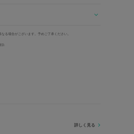
ースの組み合わせが「V」らしい、マルチファンクション仕様
ットのスタッズをイメージし、盤面に大小異なるスタッズ
文字盤横
ケース縦
ケース横
た秒針や、盤面全体にエッチングで再現された「V」のタト
異なる場合がございます。予めご了承ください。
3.65cm
4.9cm
4.3cm
つ詩集をイメージしたゴールドのデザインが映える、“S
ED.
た。
腕周り最大
タイトルロゴをデザインしているのも、隠れたポイントです。
いるので、ビジネスシーンはもちろん、日常使いでもオ
約21cm
です。
ベルト：牛革 機械：SII VD54(日本製)
詳しく見る