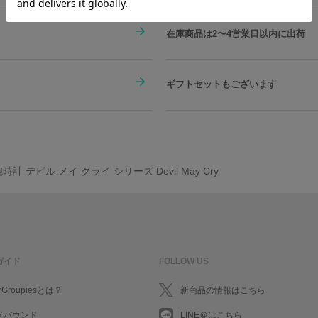
在庫商品は2〜4営業日以内に出荷
ギフトセットもございます
時計 デビル メイ クライ シリーズ Devil May Cry
ガイド
FOLLOW US
rGroupiesとは？
新商品の情報はこちら
メバウンド
LINE＠はこちら