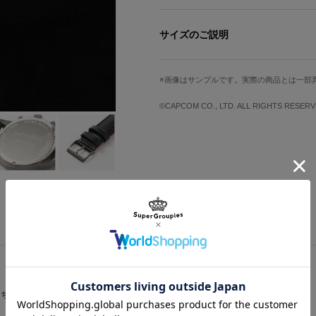
ブラックベルトとガンメタルのケ
の腕時計。
サイズのご説明
「V」が左腕に着用しているブレスレ
をデザインしました。
サイズ
文字盤縦
悪魔にトドメをさす杖をイメージし
画像はサンプルです。実際の商品とは一部
ゥーのモチーフも印象的！
Free
3.65cm
ブラックベースの盤面の中に「V」が持
©CAPCOM CO., LTD. ALL RIGHTS RESERV
SS”ランクのアイテムに仕上がりまし
ベルト幅
腕周り最小
裏蓋には『Devil May Cry 5』の
盤面にさり気なくモチーフを凝縮して
2.2cm
約15.3cm
ールマイティにお使い頂けるアイテム
サイズガイドページはこちら
原産国／ 中国
素材／ ケース：ステンレス 文字盤：真鍮 
こちらをチェック