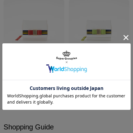
裏地はオリジナルデザインを採用！
衣装の袖と同じ4本ライン＆たっぷりの星を散りばめました。
斜めストライプのテキスタイルが流れ星のような仕上がり。
小銭入れは大きく開くコの字ファスナー仕様で出し入れも楽々。
バッグに収納しやすいコンパクトなサイズ感が魅力。
ちょっとしたおでかけや、旅行時にも大活躍間違いなしのアイテム
です！
ST☆RISH 一十木音也 モデル 三つ折り財布 劇場版 うたの☆プリンスさまっ♪ マジLOVEスターリッシュツアーズ
ST☆RISH 愛島セシル モデル 三つ折り財布 劇場版 うたの☆プリンスさまっ♪ マジLOVEスターリッシュツアーズ
¥12,650
¥12,650
内装仕様：カードポケット7箇所/札入れ1箇所/仕切り付き小銭入れ
原産国／ 中国
素材／ 本体：合成皮革 裏地：ポリエステル100％ 金具・引手：合金、鉄
商品をもっと見る
Shopping Guide