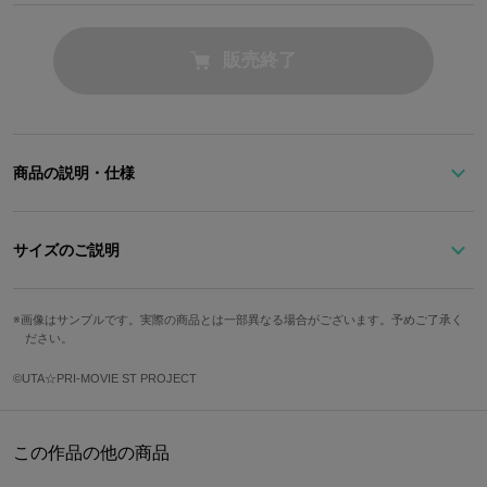
販売終了
商品の説明・仕様
『劇場版 うたの☆プリンスさまっ♪ マジLOVEスターリッシュツア
ーズ』より
サイズのご説明
M1で登場した機長衣装をモデルに、四ノ宮那月のイメージカラー
をあしらったミニ財布が新登場！
高さ
横幅
奥行
カード収納箇所
画像はサンプルです。実際の商品とは一部異なる場合がございます。予めご了承く
ださい。
衣装をイメージしたホワイトベースにラペルを表現したデザイン！
10cm
11.5cm
3cm
7箇所
フロントにはリボンをトッピング♪
©UTA☆PRI-MOVIE ST PROJECT
サイズガイドページはこちら
内側のカードポケットにはST☆RISH RAINBOW AIRのロゴをデザ
イン。
この作品の他の商品
窓付きのポケットも備わっており、ICカードやお気に入りのブロマ
イドなどを入れるのにもオススメです！