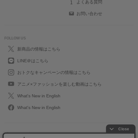
よくある質問
お問い合わせ
FOLLOW US
新商品の情報はこちら
LINE＠はこちら
おトクなキャンペーンの情報はこちら
アニメ×ファッションを楽しむ動画はこちら
What's New in English
What's New in English
プライバシーポリシー