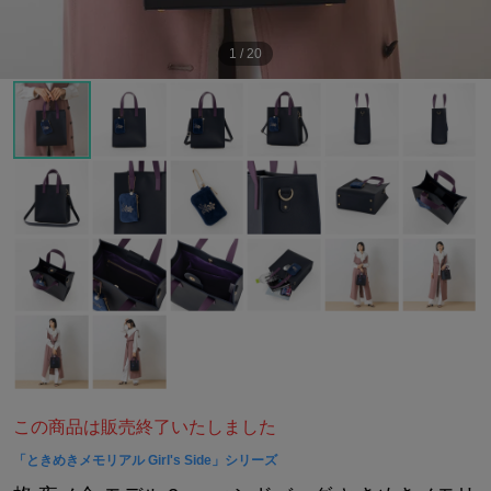
1
/
20
この商品は販売終了いたしました
「ときめきメモリアル Girl's Side」シリーズ