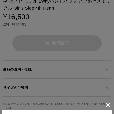
柊 夜ノ介 モデル 2wayハンドバッグ ときめきメモリ
アル Girl's Side 4th Heart
¥16,500
送料一律1,000円
販売終了
商品の説明・仕様
「劇団はばたき」の座長であり看板役者・柊 夜ノ介くんをイメージ
した2wayハンドバッグ
サイズのご説明
柊くんの髪色とイメージカラーを基調に、パーツは瞳を連想させる
持ち手立ち
ストラップ
ゴールドをチョイス。
高さ
幅
奥行
重さ
画像はサンプルです。実際の商品とは一部異なる場合がございます。予めご了承く
上がり
最長
ださい。
バースデープレゼントの「ベロア刺繍のポーチ」と「花束のブロー