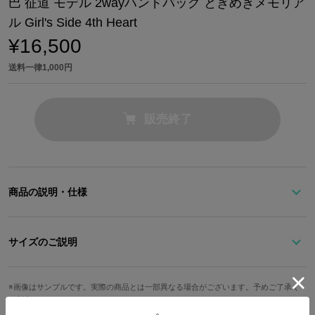
巴 征道 モデル 2wayハンドバッグ ときめきメモリア
ル Girl's Side 4th Heart
¥16,500
送料一律1,000円
販売終了
商品の説明・仕様
柔道場「巴道場」の三男・飛びぬけた柔道センスを持つ、巴 征道く
んをイメージした2wayハンドバッグ
サイズのご説明
巴くんの柔道着姿を基調に、髪のオレンジ色が差し色。帯や襟をイ
持ち手立ち
ストラップ
メージしたディテールがコラボならではのデザインとなっていま
高さ
幅
奥行
重さ
画像はサンプルです。実際の商品とは一部異なる場合がございます。予めご了承く
上がり
最長
ださい。
す。