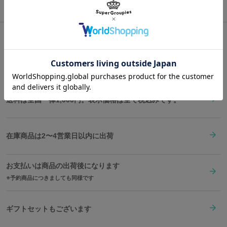
22cm
19cm
12cm
12cm
約120cm
450g
©Konami Digital Entertainment
内装はイメージカラーのオレンジに染めた生地を採用し、オープン
※モデル身長：165cm
ポケットとファスナーポケットも装備。
ファスナーポケットにはエッフェル塔、制服のリボン、衣装のネッ
サイズガイドページはこちら
クレスを組み合わせたオリジナルデザインのタグをあしらいまし
Shopping Guide
た。ポケットを開けるとGORO先生に着せられた服をイメージした
👉
お買い物で困った時はこちらをチェック
オリジナル裏地が広がります。
取り外しのできるショルダーストラップ付きで、お買い物に行く際
送料は全国一律1,000円。表示価格は全て税込みです。
はハンズフリーでショッピングを堪能できます。柔道もファッショ
ンも両立させる巴くんとのデートに、このバッグを持って行けばき
っと会話が弾みます。
在庫商品は2〜4営業日以内に出荷
原産国／ 中国
素材／ 本体：合成皮革 金具：鉄、亜鉛合金、銅 裏地：ポリエステル
お支払いは商品の出荷後になります
予約商品につきましても同様です
ギフトセットもございます