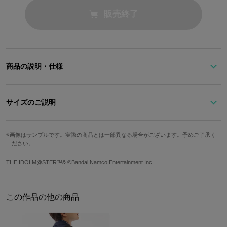
販売終了
商品の説明・仕様
光を受けより一層輝きを放つ、シルバーのメタルベルトの腕時計。
サイズのご説明
彼女たちの右腰で時を告げる時計のデザインをイメージ。スカート
のカラーリングや装飾を程よく取り入れています。
文字盤縦
文字盤横
ケース縦
ケース横
ベルト幅
[スターリースカイ・ブライト]の大きなポイントである、ローマ数
画像はサンプルです。実際の商品とは一部異なる場合がございます。予めご了承く
ださい。
字とアラビア数字を組み合わせた象徴的な時計を、プロデューサー
3.3cm
3.3cm
4.5cm
3.7cm
1.8cm
さんにもお使いいただけます！
手首周り最
手首周り最
THE IDOLM@STER™& ©Bandai Namco Entertainment Inc.
防水
仕様
小
大
外周を繊細に彩るのは、ティアラをイメージした美しいエッチン
グ。
13.5cm
19.5cm
5気圧
クォーツ
この作品の他の商品
衣装の時計が指し示す11時55分から、鐘が鳴る12時までを表す位
置にはペガサスマークが添えられています。
サイズガイドページはこちら
裏蓋にもティアラのデザインを配置しました。