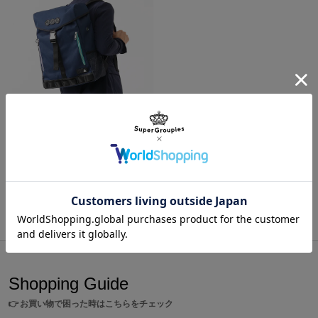
アイドルたちのステージでの輝きが、頑張る勇気をくれる腕時計で
す。
※裏蓋に入る柄の向きは正位置にはならず個体差がございます。あ
らかじめご了承ください。
原産国／ 中国
Triad Primus モデル リュック アイドルマスター シンデレラガールズ
素材／ ケース・裏蓋・リュウズ・バックル・ベルト：ステンレススチール 文
¥19,800
字盤・針：真鍮 風防：ミネラルガラス 機械：MIYOTA 2036（日本製）
商品をもっと見る
Shopping Guide
👉
お買い物で困った時はこちらをチェック