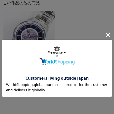
サイズガイドページはこちら
この作品の他の商品
けているので、いつでも食べられちゃう！？
サイドポケットの内装は衣装のデザインを取り入れた花柄生地で、
ひっそり華やか。
外側ファスナーポケット/両サイド拡張可能ポケット/内側オープン
ポケット2箇所、ペンポケット2箇所/ショルダーストラップ左右付
け替え可能
原産国／ 中国
素材／ 本体：ナイロン、合成皮革 裏地：ポリエステル 金具：鉄、亜鉛合金
白石 紬 モデル 腕時計 アイドルマスター ミリオンライブ！
¥20,900
商品をもっと見る