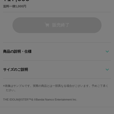
送料一律1,000円
販売終了
商品の説明・仕様
衣装[ラピスラズリ・ノスタルジア]をイメージしたボディバッグ
サイズのご説明
甘味処めぐりにもピッタリな、落ち着いたグレーをセレクト。
こだわりのメイン収納の引手は、髪飾りをイメージして左右異なる
ストラップ最
色・チャームを配置。
高さ
幅
奥行
重さ
画像はサンプルです。実際の商品とは一部異なる場合がございます。予めご了承く
長
ださい。
両サイドのポケットには、[ラピスラズリ・ノスタルジア]の衣装の
模様を型押し。さりげなく風雅な雰囲気が漂います。
33cm
20cm
9cm
約105cm
575g
THE IDOLM@STER™& ©Bandai Namco Entertainment Inc.
※モデル身長：178cm
メイン収納の内装は、紬のカラーである柔らかいラベンダー。
大好きな和スイーツ、あんみつはタグにしてポケット内側に取り付