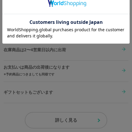
Shopping Guide
せる風格漂う仕上がり。
サイズガイドページはこちら
👉
お買い物で困った時はこちらをチェック
ファン必見の「地下闘技場」を模したオリジナルBOXでお届け。
コレクションにも最適な、こだわりの逸品です。
送料は全国一律1,000円。表示価格は全て税込みです。
※裏蓋に入る柄の向きは正位置にはならず個体差がございます。あ
らかじめご了承ください。
在庫商品は2〜4営業日以内に出荷
原産国／ 中国
素材／ ケース・リュウズ・裏蓋・バックル：ステンレススチール 文字盤・
お支払いは商品の出荷後になります
針：真鍮 風防：ミネラルガラス ベルト：牛革 機械：MIYOTA JP27（日本
予約商品につきましても同様です
製）
ギフトセットもございます
詳しく見る