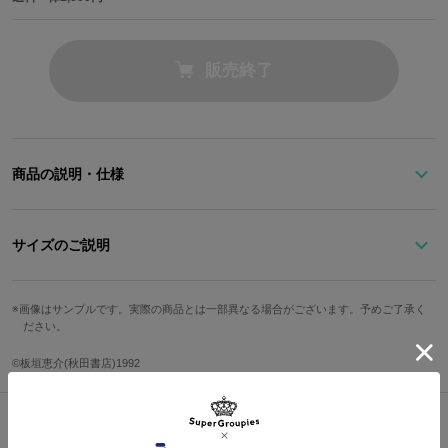
販売終了
商品の説明・仕様
『グラップラー刃牙』より、日本一の喧嘩師・花山薫をイメージし
たアイテムが登場ッ！
サイズのご説明
シルバー×ホワイトに、パープルのアクセントやパイソン柄がクー
文字盤縦
文字盤横
ケース縦
ケース横
ベルト幅
ルな佇まいの腕時計。
画像はサンプルです。実際の商品とは一部異なる場合がございます。予めご了承く
ださい。
3.5cm
3.5cm
5cm
4.3cm
2cm
花山薫の背中をイメージした盤面中央には「侠客立ち」の刺青が。
手首周り最
手首周り最
©︎板垣恵介(秋田書店)1992
「侠客立ち」にあるべき傷跡も施され、思わず二度見三度見したく
防水
仕様
小
大
なるデザイン。
13cm
19cm
5気圧
クォーツ
曜日のインダイヤルには「花山組の代紋」を添え、圧倒的…と思わ