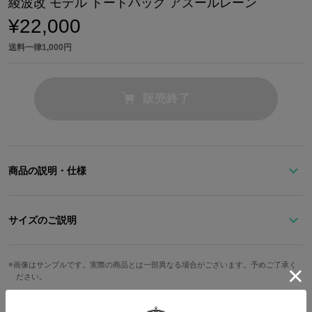
綾波改 モデル トートバッグ アズールレーン
¥22,000
送料一律1,000円
販売終了
商品の説明・仕様
綾波改の衣装をイメージした2wayトートバッグ。
ネイビーを基調にすることで、日常使いしやすい仕上がりに。
サイズのご説明
フロントの引き手はスカーフのような黄色を配色。
ストラップ
綾波の可愛いミミは、メイン収納の引き手で表現しました。
高さ
幅
奥行
持ち手
重さ
画像はサンプルです。実際の商品とは一部異なる場合がございます。予めご了承く
最長
ださい。
根革には髪飾りをイメージした三角のステッチをデザイン。
サイドの飾りベルトは綾波改の袖のデザインをイメージしており、
34.5cm
38cm
15.5cm
54.5cm
125cm
1105g
©2017 Manjuu Co.,Ltd. & Yongshi Co.,Ltd. All Rights Reserved. ©2017 Yostar, Inc. All Ri
左サイドには袖の模様を型押ししました。