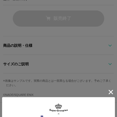
販売終了
商品の説明・仕様
「東京エイリアンズ」のサイバーテイストをデザインに落とし込ん
だ長財布。
サイズのご説明
カラーコントラストを効かせた辛口テイストで都会的な雰囲気を演
出します。
高さ
横幅
奥行
カード収納箇所
画像はサンプルです。実際の商品とは一部異なる場合がございます。予めご了承く
ださい。
10.5cm
19.5cm
2.5cm
12箇所
原産国／ 中国
素材／ 本体：合成皮革 裏地：ポリエステル 金具：銅、亜鉛合金、鉄
©NAOE/SQUARE ENIX
サイズガイドページはこちら