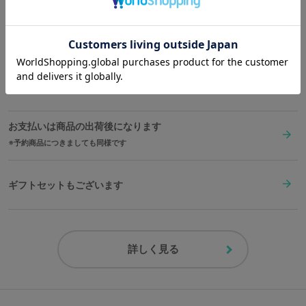
印。
ベルトと同じ配色のBOXでお届けです。
送料は全国一律1,000円。表示価格は全て税込みです。
※裏蓋に入る柄の向きは正位置にはならず個体差がございます。あらかじめご
了承ください。
在庫商品は2〜4営業日以内に出荷
原産国／ 中国
素材／ ケース・裏蓋・バックル：ステンレススチール リュウズ：ステンレス
お支払いは商品の出荷後になります
スチール、クリスタルガラス 文字盤・針：真鍮 風防：ミネラルガラス ベ
ルト：牛革 機械：MIYOTA 2036（日本製）
予約商品につきましても同様です
ギフトセットもございます
詳しく見る