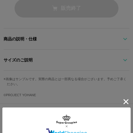
販売終了
商品の説明・仕様
『幻日のヨハネ -SUNSHINE in the MIRROR-』より、
歌が好きなヨハネをイメージした腕時計が登場！
サイズのご説明
中央に浮かび上がるマークから、ヨハネの心の音が聞こえてきそ
文字盤縦
文字盤横
ケース縦
ケース横
ベルト幅
う…！
画像はサンプルです。実際の商品とは一部異なる場合がございます。予めご了承く
ださい。
ブラックとグレーのバイカラーや針の配色がポイント。
3cm
3cm
4.5cm
3.6cm
1.8cm
マーク下に刻まれた名前は…？
手首周り最
手首周り最
©PROJECT YOHANE
防水
仕様
小
大
10時と11時の間にはヨハネの胸元を飾るブローチがキラリ。
竜頭を飾るのは、ヨハネの占い屋さんに欠かせない水晶玉をイメー
13.5cm
18.5cm
3気圧
クォーツ
ジしたブルーのストーン。
Shopping Guide
サイズガイドページはこちら
👉
お買い物で困った時はこちらをチェック
裏蓋には『幻日のヨハネ -SUNSHINE in the MIRROR-』のロゴを刻