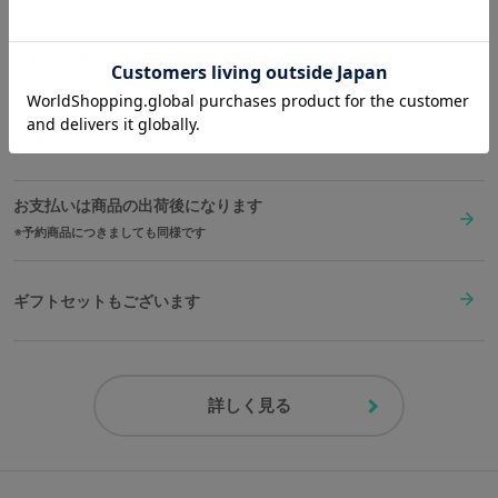
印。
ベルトと同じ配色のBOXでお届けです。
送料は全国一律1,000円。表示価格は全て税込みです。
※裏蓋に入る柄の向きは正位置にはならず個体差がございます。あらかじめご
了承ください。
在庫商品は2〜4営業日以内に出荷
原産国／ 中国
素材／ ケース・裏蓋・リュウズ・バックル：ステンレススチール 文字盤・
お支払いは商品の出荷後になります
針：真鍮 風防：ミネラルガラス ベルト：牛革 機械：MIYOTA 2036（日本
製）
予約商品につきましても同様です
ギフトセットもございます
詳しく見る