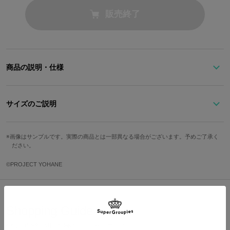
販売終了
商品の説明・仕様
『幻日のヨハネ -SUNSHINE in the MIRROR-』より、
リサイクル・クイーンと呼ばれるカナンをイメージした腕時計が登
サイズのご説明
場！
文字盤縦
文字盤横
ケース縦
ケース横
ベルト幅
中央に浮かび上がるマークから、カナンの心の音が聞こえてきそ
画像はサンプルです。実際の商品とは一部異なる場合がございます。予めご了承く
ださい。
う…！
3cm
3cm
4.5cm
3.6cm
1.8cm
ブラックと淡いエメラルドグリーンのバイカラーや針の配色がポイ
手首周り最
手首周り最
©PROJECT YOHANE
ント。
防水
仕様
小
大
マーク下に刻まれた名前は…？
13.5cm
18.5cm
3気圧
クォーツ
心強いカナンの相棒、トノサマの姿も！
Shopping Guide
サイズガイドページはこちら
👉
お買い物で困った時はこちらをチェック
裏蓋には『幻日のヨハネ -SUNSHINE in the MIRROR-』のロゴを刻