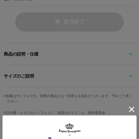
販売終了
商品の説明・仕様
TVアニメ『薬屋のひとりごと』×SuperGroupies コラボレーション
バッグが登場！
サイズのご説明
猫猫の髪色のような深緑色をセレクトしたショルダーバッグ。
ストラップ最
毛先の赤と青の髪留めをイメージしたステッチや薬草の型押しをデ
高さ
幅
奥行
重さ
画像はサンプルです。実際の商品とは一部異なる場合がございます。予めご了承く
長
ださい。
ザイン。
さり気ないながらも猫猫らしさを感じられる仕上がり。
24cm
32cm
9cm
約130cm
約810g
©日向夏・イマジカインフォス／「薬屋のひとりごと」製作委員会
※着用モデル身長：167cm
左手の包帯をイメージした装飾、衣装のスリットを表現したサイド
のV字カットなど、こだわりの詰まった逸品！
サイズガイドページはこちら