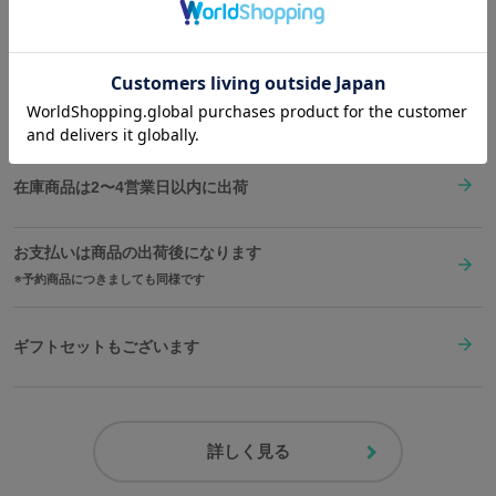
Shopping Guide
カイロ用のポケットを付けた猫猫にならい、フラップ下や内装にポ
👉
お買い物で困った時はこちらをチェック
ケットを複数デザインしています。
A4サイズも収納可能。通勤通学でも活躍する優秀なアイテムとなっ
送料は全国一律1,000円。表示価格は全て税込みです。
ています。
原産国／ 中国
素材／ 本体：合成皮革、ナイロン 裏地：ポリエステル 金具：鉄、亜鉛合金
在庫商品は2〜4営業日以内に出荷
お支払いは商品の出荷後になります
予約商品につきましても同様です
ギフトセットもございます
詳しく見る