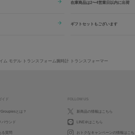
在庫商品は2〜4営業日以内に出荷
ギフトセットもございます
イム モデル トランスフォーム腕時計 トランスフォーマー
ガイド
FOLLOW US
rGroupiesとは？
新商品の情報はこちら
メバウンド
LINE＠はこちら
ある質問
おトクなキャンペーンの情報はこち