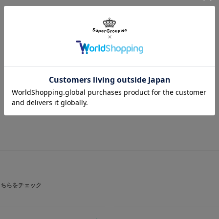
※裏蓋に入る柄の向きは正位置にはなら
※本商品はベルト交換用工具が付属いた
原産国／ 中国
素材／ ケース・リュウズ・裏蓋・メタ
ン ベゼル：アルミニウム 文字盤・針：真鍮
（日本製）
こちらをチェック