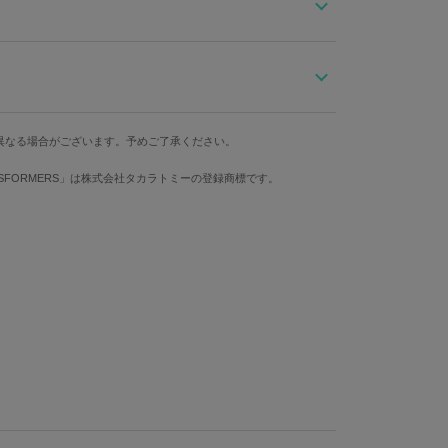
ンスフォーム！
ンボイ）モデルのクロノグラフ腕時計。
のメタルベルトと、代表カラーのブルーのラバーベル
ース縦
ケース横
防水
仕様
異なる場合がございます。予めご了承ください。
を彷彿とさせる、シルバーをベースにレッドとブルーを
50mm
43mm
10気圧
クォーツ
NSFORMERS」は株式会社タカラトミーの登録商標です。
垣間見える時計の内部機構はトランスフォーマーの高度
手首周り最大
ナメントをデザイン。
プティマスプライムの胸元かつビークルモードのフロント
210mm
の素材を採用。
ット（サイバトロン）のエンブレムが輝く！
手首周り最大
ーズのオフィシャルロゴを刻印。
190mm
コレクターズアイテムとしてもオススメの万能ウォッチ。
時位置：クロノグラフ秒針 9時位置：60分積算計