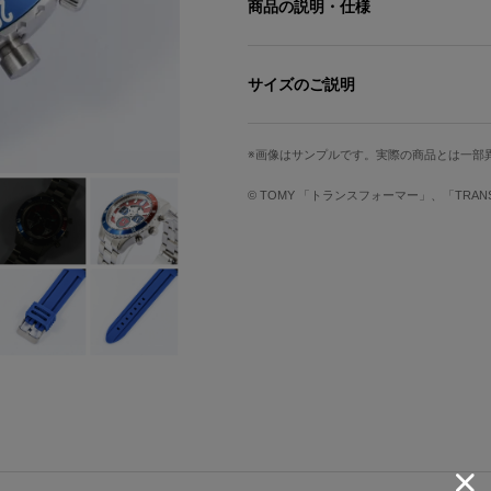
商品の説明・仕様
メタルベルトからラバーベルトへトラ
総司令官、オプティマスプライム（コ
サイズのご説明
頑丈なボディを彷彿とさせるシルバー
文字盤縦
文字盤横
ケ
ト、2タイプのベルトが付属。
画像はサンプルです。実際の商品とは一部
盤面は、オプティマスプライムの雄姿
33mm
33mm
加えた配色。
© TOMY 「トランスフォーマー」、「TRA
異素材を組み合わせたレイヤー構造、
メタルベルト
な科学技術を感じることができる。
ベルト幅
手首周り最小
12時のインデックスにはヘッドオー
3時と9時位置のインダイヤルは、オ
22mm
135mm
ガラスを思い起こさせるクリアブルー
ラバーベルト
6時位置のインダイヤルにはオートボ
ベルト幅
手首周り最小
裏蓋には「トランスフォーマー」シリ
22mm
140mm
ベルト2種を収納できるBOX入り。
オプティマスプライムと共に戦おう！
サイズガイドページはこちら
インダイヤル…3時位置：24時間計 6