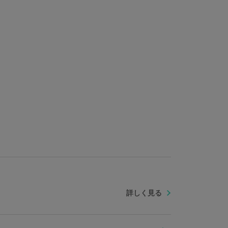
ず個体差がございます。あらかじめご了承ください。
します。ベルト交換時は付属工具をご利用ください。
ルベルト：ステンレススチール ラバーベルト（青）：シリコ
 風防：ミネラルガラス 機械：TIME MODULE VD53
詳しく見る