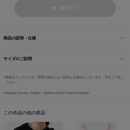
販売終了
商品の説明・仕様
宇宙のように煌めく盤面に神々しい羽を広げたデザイン。
曜日と日付表示のインダイヤルはゴールドが輝く。光の当たり方で
サイズのご説明
表情が変わるシェル素材を使用。
裏蓋には「円環の理の紋章」を刻印。
画像はサンプルです。実際の商品とは一部異なる場合がございます。予めご了承く
文字盤縦
文字盤横
ケース縦
ケース横
ださい。
37mm幅のケース、18mmのメタルベルトを採用し、普段使いに嬉
しいベーシックな仕上がり。
32mm
32mm
45mm
37mm
©Magica Quartet／Aniplex・Madoka Movie Project Rebellion
手首周り最
インダイヤル／12時：曜日 6時：カレンダー
ベルト幅
手首周り最大
防水
仕様
小
この作品の他の商品
18mm
135mm
215mm
5気圧
クォーツ
※天然素材を使用している為、文字盤部分には個体差がございます。あらかじ
めご了承ください。