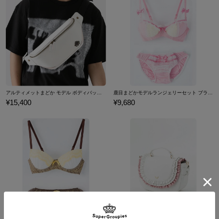
※裏蓋に入る柄の向きは正位置にはならず個体差がございます。あらかじめご
サイズガイドページはこちら
了承ください。
原産国／ 中国
素材／ ケース・裏蓋・リュウズ・ベルト：ステンレススチール 文字盤：真
鍮、MOP（マザーオブパール） 針：真鍮 風防：ミネラルガラス 機械：E
PSON VX3P（日本製）
アルティメットまどか モデル ボディバッグ 魔法少女まどか☆マギカ
鹿目まどかモデルランジェリーセット ブラジャー ショーツ 下着 魔法少女まどか☆マギカ
¥15,400
¥9,680