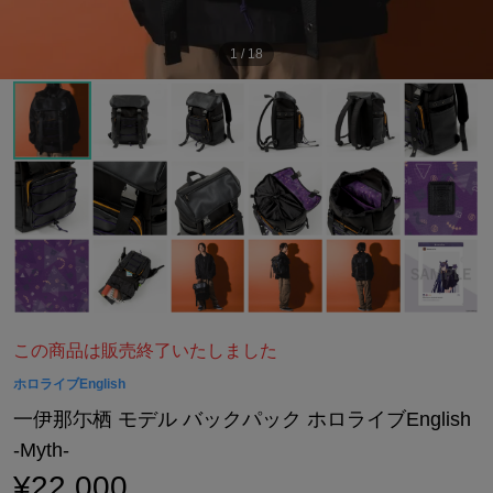
1
/
18
この商品は販売終了いたしました
ホロライブEnglish
一伊那尓栖 モデル バックパック ホロライブEnglish
-Myth-
¥22,000