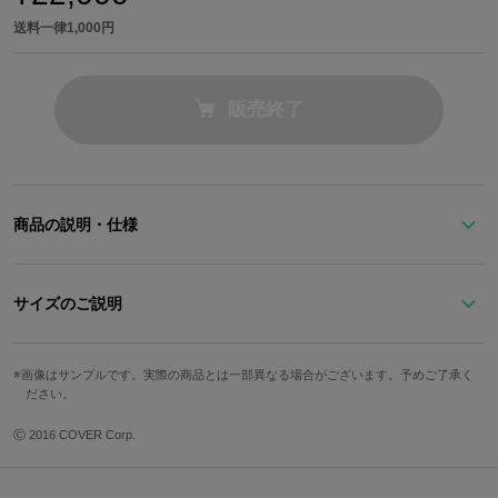
送料一律1,000円
販売終了
商品の説明・仕様
『ホロライブEnglish -Myth-』から、一伊那尓栖の魅力にあふれた
バックパックが誕生！
サイズのご説明
フロントポケットには、一伊那尓栖の衣装を彷彿とさせる紫とオレ
ストラップ最
ンジのアクセントを巧みに取り入れました。バッグのベルトや両サ
高さ
幅
奥行
重さ
画像はサンプルです。実際の商品とは一部異なる場合がございます。予めご了承く
長
ださい。
イドには蛸の吸盤がハトメで表現されています。
45cm
30cm
14cm
1000g
約95cm
Ⓒ 2016 COVER Corp.
バックパックの内装に施された「ネクロノミコン」の型押しタグが
※モデル身長：173cm
目を引き、一伊那尓栖の髪飾り、胸元の装飾、触手と模様、「Tako
dachi」が愛らしく散りばめられています。