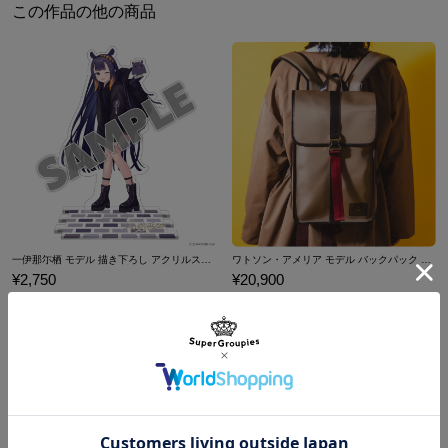
サイズガイドページはこちら
この作品の他の商品
メインポケットは大きく開き、A4サイズやノートパソコンも楽々収
納可能です。また、フロントとトップにもサブポケットが配置さ
れ、大容量なバックパックになっています。
随所に一伊那尓栖の要素を取り入れたブラックベースのデザイン
は、Takodachiの推し活にも普段使いにも大活躍間違いありませ
ん！
※本商品をご購入の際には、1点につき限定A5クリアファイルが1点
特典として付属いたします。
原産国／ 中国
素材／ 本体：ナイロン、ポリエステル、合成皮革 裏地・付属：ポリエステ
一伊那尓栖 モデル 描き下ろし アクリルスタンド ホロライブEnglish -Myth-
ワトソン・アメリア モデル バックパック ホロライブEnglish -Myth-
ル 金具：鉄、亜鉛合金、プラスチック
¥2,750
¥20,900