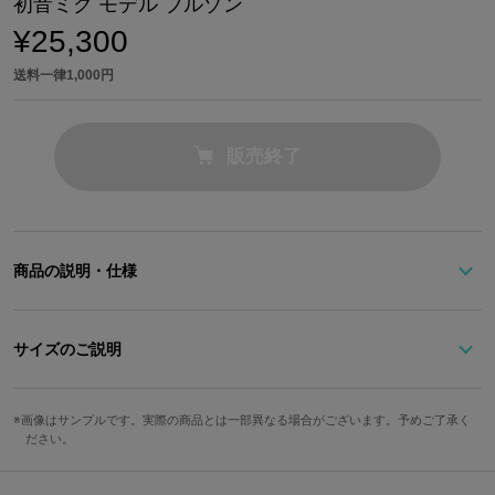
初音ミク モデル ブルゾン
¥25,300
送料一律1,000円
販売終了
商品の説明・仕様
オールブラックの中でミクグリーンがアクセントのブルゾン。ドロ
ーコードで裾を絞って、様々なシルエットで着こなせる！
サイズのご説明
ファスナーを開けると、裏前立てに隠れていた三角のステッチが現
れます。
サイズ
着丈
身幅
肩幅
袖丈
ミクのベルトを意識したデザイン！
画像はサンプルです。実際の商品とは一部異なる場合がございます。予めご了承く
ださい。
M
76cm
65cm
56cm
58.5cm
左腕のポケット部分にはミクとお揃いの「01」のナンバリング、髪
L
78cm
67.5cm
58.0cm
59.5cm
飾りをイメージしたモチーフを配置。