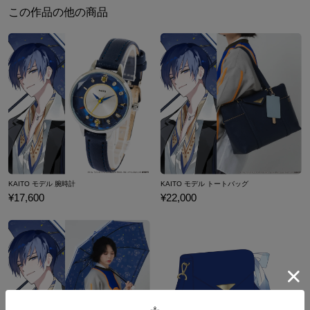
この作品の他の商品
フロントポケットの内装はミクグリーンで仕上げました。細かな部
XL
80cm
70cm
60cm
60.5cm
分にも初音ミクを感じられます。
XXL
83cm
73.5cm
63cm
62cm
日常使いに嬉しいブルゾンジャケット、かっこよくも可愛くも着ら
※メンズモデル身長：179cm
れる万能アイテムです♪
※レディスモデル身長：153cm
※着用サイズ：XL
※こちらをご購入の際には、商品1点につきクリアマルチケース1つ
が特典として付属いたします。
サイズガイドページはこちら
Art by Rosuuri © Crypton Future Media, INC. www.piapro.net
KAITO モデル 腕時計
KAITO モデル トートバッグ
¥17,600
¥22,000
原産国／ 中国
素材／ 表地・裏地：ポリエステル100% リブ部分：ポリエステル98％、ポリ
ウレタン2％