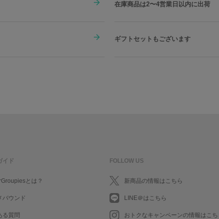
在庫商品は2〜4営業日以内に出荷
ギフトセットもございます
ガイド
FOLLOW US
rGroupiesとは？
新商品の情報はこちら
メバウンド
LINE＠はこちら
ある質問
おトクなキャンペーンの情報はこち