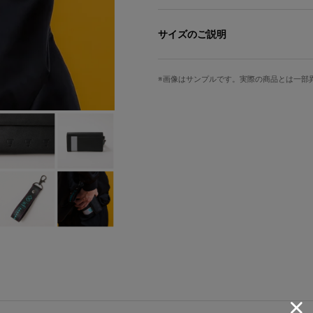
大きめのストラップがポイントのカジ
フロントには輝くリフレクト素材切り
サイズのご説明
スカートの模様をモチーフにした型押
高さ
横幅
小銭入れを開くとビビッドなミクグリ
画像はサンプルです。実際の商品とは一部
11cm
20cm
ストラップは腰のベルトや腕の装飾を
ンクのステッチでアクセントをプラス
簡単に取り外しが可能で、お気に入り
サイズガイドページはこちら
札入れ2箇所／カード収納10箇所
※こちらをご購入の際には、商品1点
す。
Art by Rosuuri © Crypton Future Medi
原産国／ 中国
素材／ 本体：合成皮革 裏地：合成皮