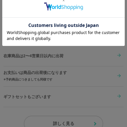
現。
20mm
125mm
190mm
5気圧
クォーツ
Shopping Guide
生涯をかけた冒険航海を誓った二人の思いが輝きます。
👉
お買い物で困った時はこちらをチェック
サイズガイドページはこちら
自由に動く秒針は戦士の銃を模したオリジナル形状、6時の位置に
はドクロマークを配置した特別仕様です。
送料は全国一律1,000円。表示価格は全て税込みです。
2時から3時の間に並んだオレンジの四角はアルカディア号の窓をイ
メージ。
風防には照準器をイメージしたプリント、ベゼル部分にはメーター
をイメージしたエッチングを施し、松本零士作品をより感じられる
在庫商品は2〜4営業日以内に出荷
仕上がりに。
お支払いは商品の出荷後になります
裏蓋には、この腕時計のために描き下ろしたトチローの墓とトリさ
予約商品につきましても同様です
んを、親友の乗っている艦といつまでも共にいられるよう刻印しま
した。
ギフトセットもございます
自由を求めて大宇宙に己の旗を掲げるハーロックを象徴し、ドクロ
マークのついたオールブラックの箱に入れてお届けします。
※裏蓋に入る柄の向きは正位置にはならず個体差がございます。あらかじめご
詳しく見る
了承ください。