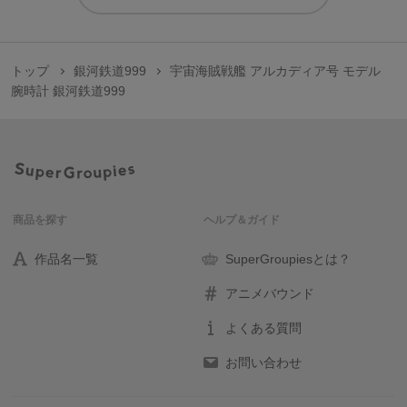
トップ
銀河鉄道999
宇宙海賊戦艦 アルカディア号 モデル
腕時計 銀河鉄道999
原産国／ 中国
素材／ ケース・裏蓋・リュウズ：ステンレススチール 文字盤：真鍮、ホログ
ラムシール 針：真鍮 風防：ミネラルガラス バンド：ポリエステル、牛
革 機械：MIYOTA 2036（日本製）
商品を探す
ヘルプ＆ガイド
作品名一覧
SuperGroupiesとは？
アニメバウンド
よくある質問
お問い合わせ