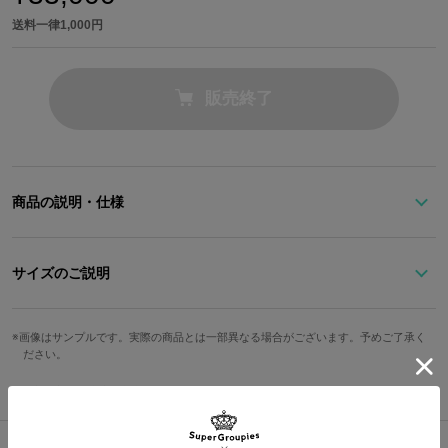
送料一律1,000円
販売終了
商品の説明・仕様
俺の親友の墓を建ててくれたお返しさ
サイズのご説明
劇場版『銀河鉄道999』の公開から45年――。
記念すべきコラボレーション腕時計が登場です。
画像はサンプルです。実際の商品とは一部異なる場合がございます。予めご了承く
文字盤縦
文字盤横
ケース縦
ケース横
ださい。
あらゆる束縛に反旗を翻し、理想郷アルカディアの名を冠する艦。
すなわち無法者キャプテン・ハーロック自身を象徴するアルカディ
30mm
30mm
47mm
38mm
©松本零士／零時社・東映アニメーション
ア号を模したカーキの腕時計。
手首周り最
ベルト幅
手首周り最大
防水
仕様
小
盤面は、アルカディア号の中枢大コンピューターをホログラムで表