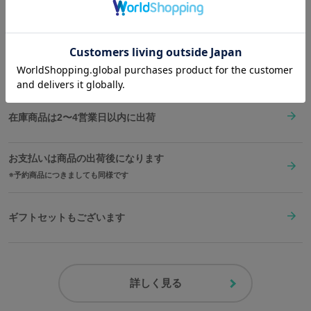
Shopping Guide
盤面の12時の位置に、多大なる戦果をもたらした「波動砲」を堂々
👉
お買い物で困った時はこちらをチェック
と配置。
サイズガイドページはこちら
9時の位置には、本作より設定され「ヤマトマーク」とも呼称され
る新たな錨マークが堂々と鎮座。また、作品内で印象的なメーター
送料は全国一律1,000円。表示価格は全て税込みです。
類も施した。
参戦章として主砲・副砲各砲身先端へ施された三本の線は長針短針
に落とし込まれ、第３次改装型：参戦章叙勲式典記念塗装のヤマト
在庫商品は2〜4営業日以内に出荷
らしさを引き立てる。
お支払いは商品の出荷後になります
ヤマトの特徴的な外装を、盤面下部に赤い帯をあしらうことで表
予約商品につきましても同様です
現。広大な宇宙を航海する戦艦らしさをさらに強調する仕上がり。
ベゼル部分にもメーターをイメージしたデザインをレーザーにて刻
印した。
ギフトセットもございます
腕時計BOXも宇宙戦艦ヤマトの外装をイメージした黒と赤のツート
ンカラー。
ヤマトの雄姿をいつでも思い起こすことができる。
詳しく見る
運命に抵抗する強さをあなたの腕に――。