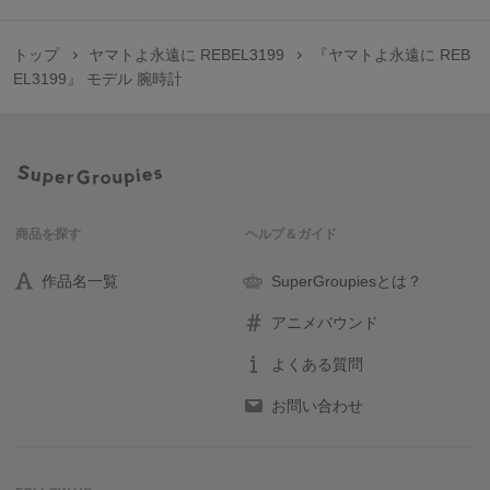
※裏蓋に入る柄の向きは正位置にはならず個体差がございます。あらかじめご
了承ください。
トップ
ヤマトよ永遠に REBEL3199
『ヤマトよ永遠に REB
EL3199』 モデル 腕時計
原産国／ 中国
素材／ ケース・バンド・裏蓋・リュウズ：ステンレススチール 文字盤・針：
真鍮 風防：ミネラルガラス 機械：MIYOTA 2036(日本製)
商品を探す
ヘルプ＆ガイド
作品名一覧
SuperGroupiesとは？
アニメバウンド
よくある質問
お問い合わせ