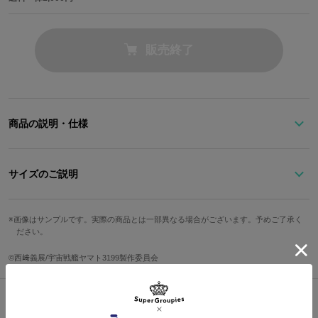
販売終了
商品の説明・仕様
あのガミラス本星とイスカンダル星が消滅した事件から二年――。
突如、謎の巨大物体〈グランドリバース〉が出現、瞬く間に首都は
サイズのご説明
制圧されてゆく。
人類の命運を賭けて、未踏の時空へと宇宙戦艦ヤマトの航海が始ま
る。
画像はサンプルです。実際の商品とは一部異なる場合がございます。予めご了承く
文字盤縦
文字盤横
ケース縦
ケース横
ださい。
『ヤマトよ永遠に REBEL3199』より、宇宙戦艦ヤマトをイメージ
30mm
30mm
47mm
38mm
©西﨑義展/宇宙戦艦ヤマト3199製作委員会
した腕時計が登場。
手首周り最
ベルト幅
手首周り最大
防水
仕様
小
無限に広がる大宇宙を進む、宇宙戦艦ヤマトをイメージして作られ
た黒い腕時計。
20mm
140mm
190mm
5気圧
クォーツ