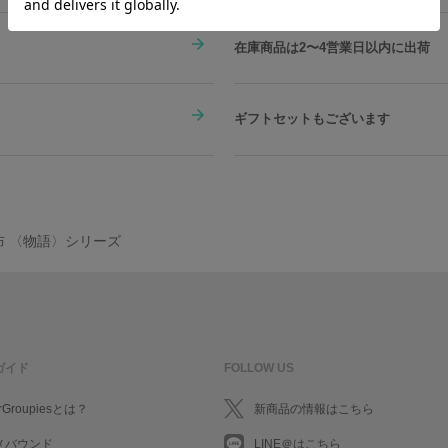
在庫商品は2〜4営業日以内に出荷
ギフトセットもございます
布 〈物語〉シリーズ
ガイド
FOLLOW US
rGroupiesとは？
新商品の情報はこちら
メバウンド
LINE＠はこちら