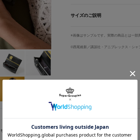
緑のボディと黒のベルト装飾は、忍野
ファスナー付き小銭入れの引き手にあ
サイズのご説明
フラップを開くと現れる型押しには忍
高さ
横幅
ン・ハートアンダーブレード」を英表
画像はサンプルです。実際の商品とは一部
しました。
約9.5cm
約19.5cm
カードポケットからは書籍の売上カー
©西尾維新／講談社・アニプレックス・シャ
小銭入れの内装には阿良々木暦と忍の
を表現。
サイズガイドページはこちら
「お前が明日死ぬのなら、僕の命は明
た今日を生きていこう」をはじめとし
ルです。
ボディバッグと揃いの統一感のあるデ
原産国／ 中国
素材／ 本体：合成皮革 裏地：ポリエ
こちらをチェック