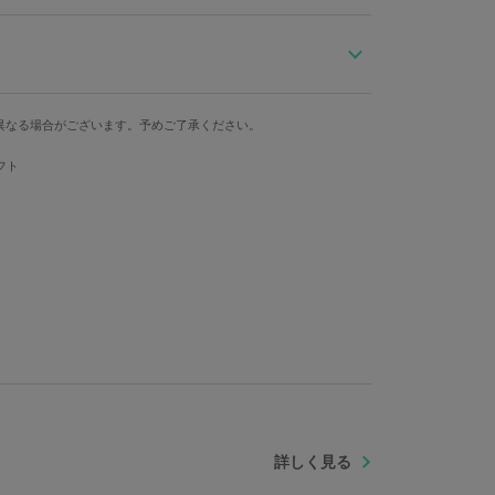
忍のヘルメットとゴーグルをイメージ。
しらった三角スタッズが、忍の牙を彷彿とさせます。
の本来の名前である「キスショット・アセロラオリオ
奥行
カード収納箇所
記であしらい、さらに血痕と好物のドーナツを描き起こ
異なる場合がございます。予めご了承ください。
約2cm
11箇所
ドをイメージしたタグが覗きます。
フト
劇中での掛け合い台詞を散りばめ、感動のシーンの数々
日まででいい お前が今日を生きてくれるなら、僕もま
た、印象的な言葉を描き起こしたオリジナルテキスタイ
ザインに仕上げました。
ステル、合成皮革 金具：鉄、亜鉛合金
詳しく見る