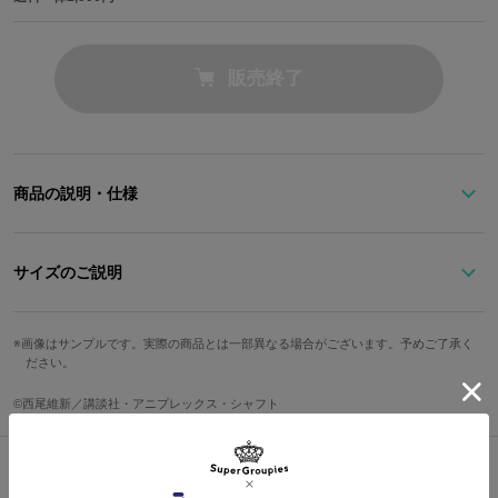
販売終了
商品の説明・仕様
忍が忍野メメからもらったヘルメットをイメージしたフライトキャ
ップ。
サイズのご説明
左のイヤーフラップには暦と訪れたドーナツ屋でのあの名台詞を、
高さ
頭周り
つば
血痕と好物のドーナツとともに刺繍しました。
画像はサンプルです。実際の商品とは一部異なる場合がございます。予めご了承く
ださい。
書籍の売上カードをイメージしたタグも隠れたポイント。
約12cm
約57cm～60cm
7.4cm
©西尾維新／講談社・アニプレックス・シャフト
ボア部分が耳まで覆ってくれるため、寒い季節も暖かく過ごすこと
サイズガイドページはこちら
ができます。
このフライトキャップがあれば頭を撫でられる心配もありません。