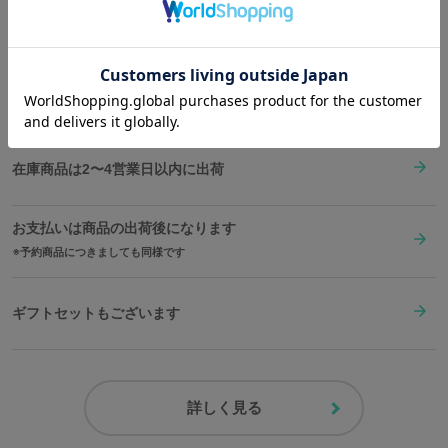
Shopping Guide
👉
お買い物で困った時はこちらをチェック
原産国／ 中国
素材／ 表地・別布（ボア）・中綿：ポリエステル100％
送料は全国一律1,000円。表示価格は全て税込みです。
在庫商品は2〜4営業日以内に出荷
お支払いは商品の出荷後になります
予約商品につきましても同様です
ギフトセットもございます
詳しく見る