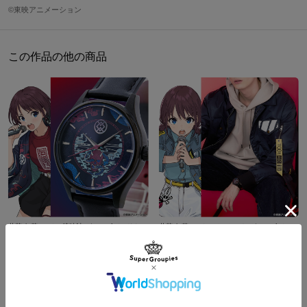
左腕には波形のようなリフレクトプリントが施され、光に反射して
メンズL
76cm
63.5cm
51cm
62cm
©東映アニメーション
きらめきます。
メンズXL
79cm
67cm
54cm
63.5cm
背中の中央には、大胆に小指を立てた手の刺繍をあしらい、メンバ
この作品の他の商品
※着用モデル身長：173cm
ー5人のイメージカラーのステッチがアクセントに。
※着用サイズ：メンズL
裏地はメンバーそれぞれの楽器などを詰め込んだオリジナルデザイ
サイズガイドページはこちら
ン。
普段使いやライブ参戦にもピッタリの一着です。
原産国／ 中国
素材／ 表地・裏地：ポリエステル100%
井芹 仁菜 モデル 腕時計 ガールズバンドクライ
井芹 仁菜 モデル ジャケット ガールズバンドクライ
¥23,100
¥25,300