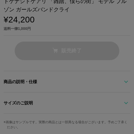
トゲナシトゲアリ 「雑踏、僕らの街」 モデル ブル
ゾン ガールズバンドクライ
¥24,200
送料一律1,000円
販売終了
商品の説明・仕様
TVアニメ『ガールズバンドクライ』より、オープニング曲「雑踏、
僕らの街」にインスパイアされたブルゾンが登場！
サイズのご説明
さりげなくあしらった左胸の「トゲナシトゲアリ」ロゴの刺繍と、
サイズ
着丈
身幅
肩幅
袖丈
首元の「新川崎(仮)」と「beni-shouga」のロゴタグがポイント。
画像はサンプルです。実際の商品とは一部異なる場合がございます。予めご了承く
ださい。
メンズM
74cm
61cm
49cm
61cm